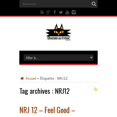
Accueil
»
Étiquette :
NRJ12
Tag archives :
NRJ12
NRJ 12 – Feel Good –