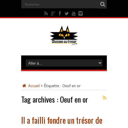
Accueil
»
Étiquette :
Oeuf en or
Tag archives :
Oeuf en or
Il a failli fondre un trésor de