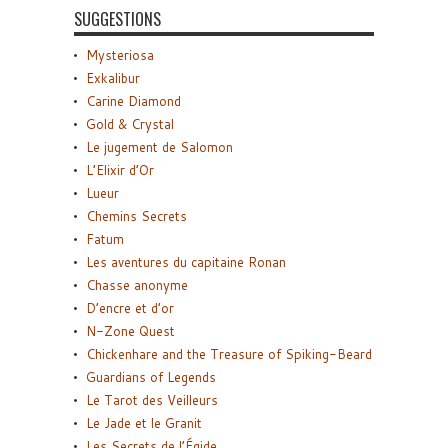
SUGGESTIONS
Mysteriosa
Exkalibur
Carine Diamond
Gold & Crystal
Le jugement de Salomon
L’Elixir d’Or
Lueur
Chemins Secrets
Fatum
Les aventures du capitaine Ronan
Chasse anonyme
D’encre et d’or
N-Zone Quest
Chickenhare and the Treasure of Spiking-Beard
Guardians of Legends
Le Tarot des Veilleurs
Le Jade et le Granit
Les Secrets de l’Égide