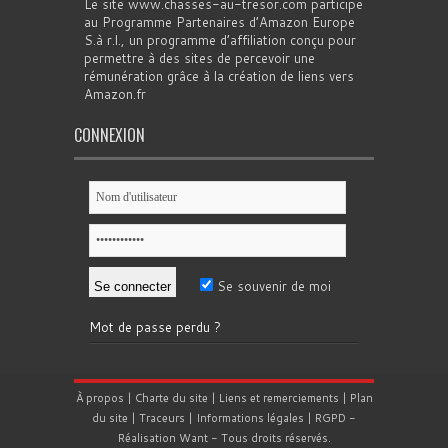
Le site www.chasses-au-tresor.com participe
au Programme Partenaires d’Amazon Europe
S.à r.l., un programme d’affiliation conçu pour
permettre à des sites de percevoir une
rémunération grâce à la création de liens vers
Amazon.fr
CONNEXION
Se souvenir de moi
Mot de passe perdu ?
À propos
|
Charte du site
|
Liens et remerciements
|
Plan
du site
|
Traceurs
|
Informations légales
|
RGPD
-
Réalisation
Want
- Tous droits réservés.