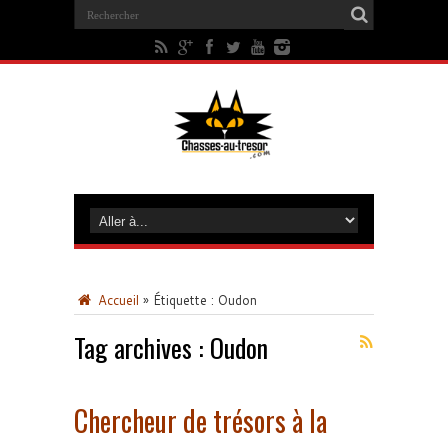
Accueil
»
Étiquette :
Oudon
Tag archives :
Oudon
Chercheur de trésors à la