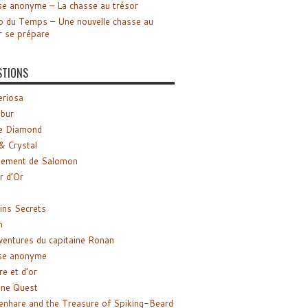
e anonyme – La chasse au trésor
o du Temps – Une nouvelle chasse au
r se prépare
STIONS
riosa
ibur
e Diamond
& Crystal
gement de Salomon
ir d’Or
ns Secrets
m
ventures du capitaine Ronan
se anonyme
re et d’or
ne Quest
enhare and the Treasure of Spiking-Beard