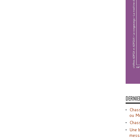
DERNIE
Chass
ou M
Chass
Une b
mess