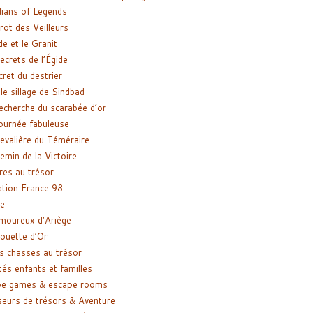
ians of Legends
rot des Veilleurs
de et le Granit
ecrets de l’Égide
cret du destrier
le sillage de Sindbad
recherche du scarabée d’or
ournée fabuleuse
evalière du Téméraire
emin de la Victoire
res au trésor
tion France 98
e
moureux d’Ariège
ouette d’Or
s chasses au trésor
tés enfants et familles
pe games & escape rooms
eurs de trésors & Aventure