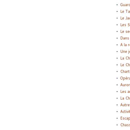
Guard
Le Ta
Le Ja
Les S
Le se
Dans 
A la 
Une j
La Ch
Le Ch
Chart
Opéra
Auror
Les a
La Ch
Autre
Activi
Esca
Chass