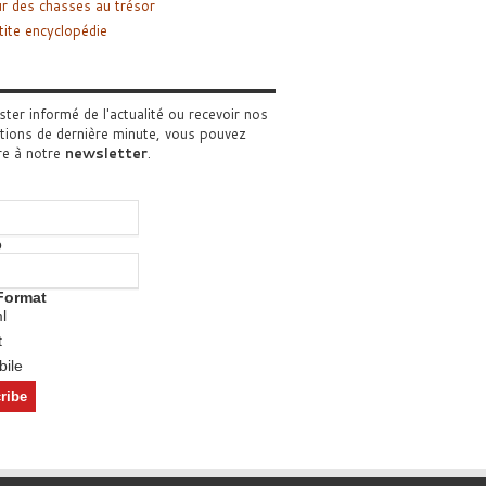
r des chasses au trésor
tite encyclopédie
ster informé de l'actualité ou recevoir nos
tions de dernière minute, vous pouvez
re à notre
newsletter
.
o
Format
l
t
ile