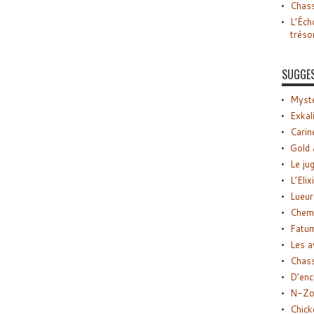
Chass
L’Éch
tréso
SUGGE
Myste
Exkal
Carin
Gold 
Le ju
L’Elix
Lueur
Chemi
Fatu
Les a
Chas
D’enc
N-Zo
Chick