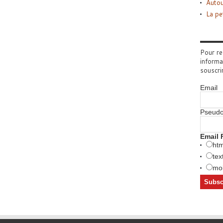
Autou
La pe
Pour re
informa
souscri
Email
Pseud
Email 
htm
tex
mob