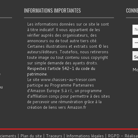
INFORMATIONS IMPORTANTES
CONN
Les informations données sur ce site le sont
à titre indicatif. Il vous appartient de les
vérifier auprès des organisateurs, des
annonceurs ou de tout autre tiers cité.
Certaines illustrations et extraits sont © les
auteurs/éditeurs. Toutefois, nous retirerons
toute image ou tout contenu sous copyright
sur simple demande des ayants droits.
Respectez l'article 542-1 du code du
Mo
e
patrimoine
.
Le site www.chasses-au-tresor.com
participe au Programme Partenaires
au
d’Amazon Europe S.à r.l., un programme
d’affiliation conçu pour permettre à des sites
de percevoir une rémunération grâce à la
création de liens vers Amazon.fr
rciements
|
Plan du site
|
Traceurs
|
Informations légales
|
RGPD
- Réalisa