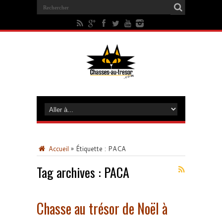
Accueil
»
Étiquette :
PACA
Tag archives :
PACA
Chasse au trésor de Noël à