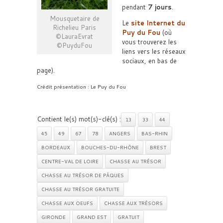
pendant
7 jours
.
Mousquetaire de
Le
site Internet du
Richelieu Paris
Puy du Fou
(où
©LauraEvrat
vous trouverez les
©PuyduFou
liens vers les réseaux
sociaux, en bas de
page).
Crédit présentation : Le Puy du Fou
Contient le(s) mot(s)-clé(s) :
13
33
44
45
49
67
78
ANGERS
BAS-RHIN
BORDEAUX
BOUCHES-DU-RHÔNE
BREST
CENTRE-VAL DE LOIRE
CHASSE AU TRÉSOR
CHASSE AU TRÉSOR DE PÂQUES
CHASSE AU TRÉSOR GRATUITE
CHASSE AUX OEUFS
CHASSE AUX TRÉSORS
GIRONDE
GRAND EST
GRATUIT