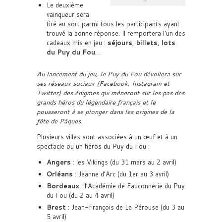
Le deuxième
vainqueur sera
tiré au sort parmi tous les participants ayant
trouvé la bonne réponse. Il remportera l’un des
cadeaux mis en jeu :
séjours
,
billets
,
lots
du Puy du Fou
…
Au lancement du jeu, le Puy du Fou dévoilera sur
ses réseaux sociaux (Facebook, Instagram et
Twitter) des énigmes qui mèneront sur les pas des
grands héros du légendaire français et le
pousseront à se plonger dans les origines de la
fête de Pâques.
Plusieurs villes sont associées à un œuf et à un
spectacle ou un héros du Puy du Fou :
Angers
: les Vikings (du 31 mars au 2 avril)
Orléans
: Jeanne d’Arc (du 1er au 3 avril)
Bordeaux
: l’Académie de Fauconnerie du Puy
du Fou (du 2 au 4 avril)
Brest
: Jean-François de La Pérouse (du 3 au
5 avril)