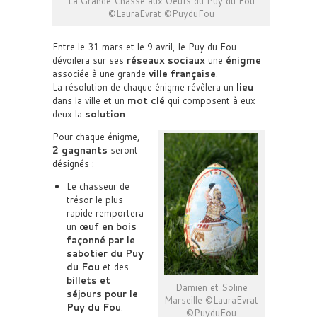
La Grande Chasse aux Oeufs du Puy du Fou
©LauraEvrat ©PuyduFou
Entre le 31 mars et le 9 avril, le Puy du Fou
dévoilera sur ses
réseaux sociaux
une
énigme
associée à une grande
ville française
.
La résolution de chaque énigme révèlera un
lieu
dans la ville et un
mot clé
qui composent à eux
deux la
solution
.
Pour chaque énigme,
2 gagnants
seront
désignés :
Le chasseur de
trésor le plus
rapide remportera
un
œuf en bois
façonné par le
sabotier du Puy
du Fou
et des
billets et
Damien et Soline
séjours pour le
Marseille ©LauraEvrat
Puy du Fou
.
©PuyduFou