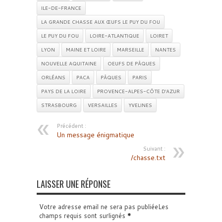
ILE-DE-FRANCE
LA GRANDE CHASSE AUX ŒUFS LE PUY DU FOU
LE PUY DU FOU
LOIRE-ATLANTIQUE
LOIRET
LYON
MAINE ET LOIRE
MARSEILLE
NANTES
NOUVELLE AQUITAINE
OEUFS DE PÂQUES
ORLÉANS
PACA
PÂQUES
PARIS
PAYS DE LA LOIRE
PROVENCE-ALPES-CÔTE D'AZUR
STRASBOURG
VERSAILLES
YVELINES
Précédent :
Un message énigmatique
Suivant :
/chasse.txt
LAISSER UNE RÉPONSE
Votre adresse email ne sera pas publiéeLes
champs requis sont surlignés
*