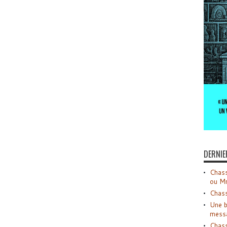
DERNIE
Chass
ou M
Chass
Une b
mess
Chass