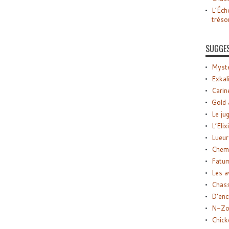
L’Éch
tréso
SUGGE
Myste
Exkal
Carin
Gold 
Le ju
L’Elix
Lueur
Chemi
Fatu
Les a
Chas
D’enc
N-Zo
Chick