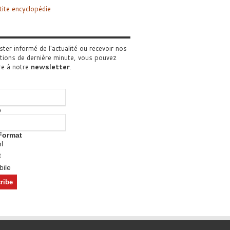
tite encyclopédie
ster informé de l'actualité ou recevoir nos
tions de dernière minute, vous pouvez
re à notre
newsletter
.
o
Format
l
t
ile