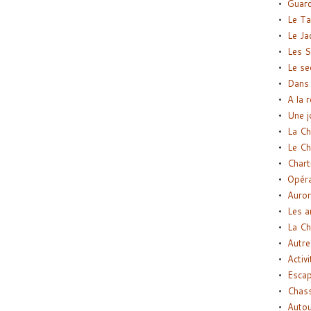
Guard
Le Ta
Le Ja
Les S
Le se
Dans 
A la 
Une j
La Ch
Le Ch
Chart
Opéra
Auror
Les a
La Ch
Autre
Activi
Esca
Chass
Autou