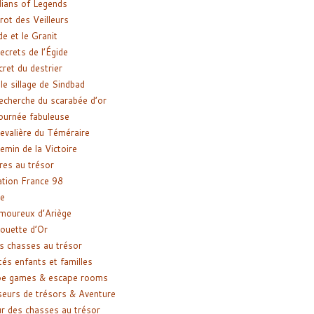
ians of Legends
rot des Veilleurs
de et le Granit
ecrets de l’Égide
cret du destrier
le sillage de Sindbad
recherche du scarabée d’or
ournée fabuleuse
evalière du Téméraire
emin de la Victoire
res au trésor
tion France 98
e
moureux d’Ariège
ouette d’Or
s chasses au trésor
tés enfants et familles
pe games & escape rooms
eurs de trésors & Aventure
r des chasses au trésor