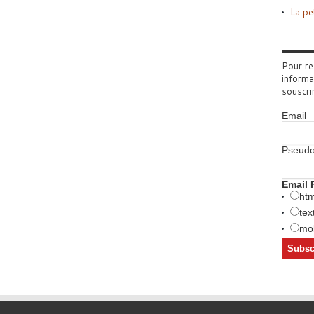
La pe
Pour re
informa
souscri
Email
Pseud
Email 
htm
tex
mob