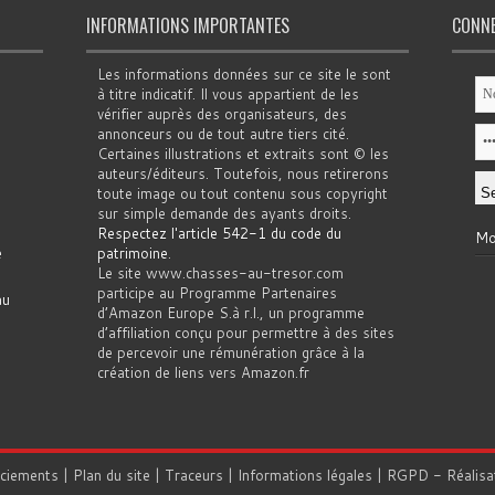
INFORMATIONS IMPORTANTES
CONN
Les informations données sur ce site le sont
à titre indicatif. Il vous appartient de les
vérifier auprès des organisateurs, des
annonceurs ou de tout autre tiers cité.
Certaines illustrations et extraits sont © les
auteurs/éditeurs. Toutefois, nous retirerons
toute image ou tout contenu sous copyright
sur simple demande des ayants droits.
Respectez l'article 542-1 du code du
Mo
e
patrimoine
.
Le site www.chasses-au-tresor.com
participe au Programme Partenaires
au
d’Amazon Europe S.à r.l., un programme
d’affiliation conçu pour permettre à des sites
de percevoir une rémunération grâce à la
création de liens vers Amazon.fr
rciements
|
Plan du site
|
Traceurs
|
Informations légales
|
RGPD
- Réalisa