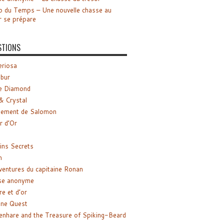
o du Temps – Une nouvelle chasse au
r se prépare
STIONS
riosa
ibur
e Diamond
& Crystal
gement de Salomon
ir d’Or
ns Secrets
m
ventures du capitaine Ronan
se anonyme
re et d’or
ne Quest
enhare and the Treasure of Spiking-Beard