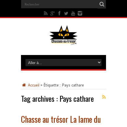
Accueil
»
Étiquette :
Pays cathare
Tag archives :
Pays cathare
Chasse au trésor La lame du