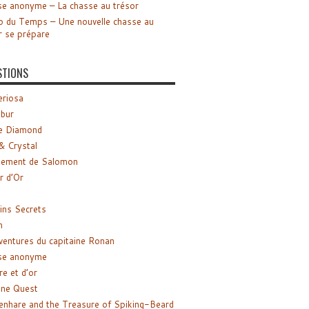
e anonyme – La chasse au trésor
o du Temps – Une nouvelle chasse au
r se prépare
STIONS
riosa
ibur
e Diamond
& Crystal
gement de Salomon
ir d’Or
ns Secrets
m
ventures du capitaine Ronan
se anonyme
re et d’or
ne Quest
enhare and the Treasure of Spiking-Beard