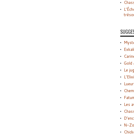
Chass
L’Éch
tréso
SUGGE
Myste
Exkal
Carin
Gold 
Le ju
L’Elix
Lueur
Chemi
Fatu
Les a
Chas
D’enc
N-Zo
Chick