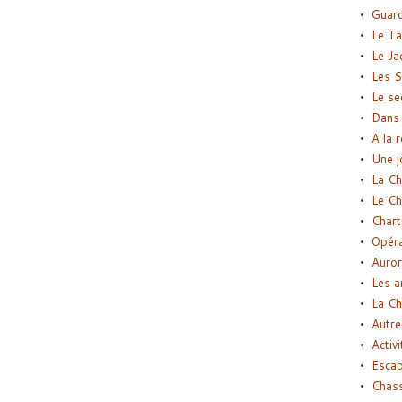
Guard
Le Ta
Le Ja
Les S
Le se
Dans 
A la 
Une j
La Ch
Le Ch
Chart
Opéra
Auror
Les a
La Ch
Autre
Activi
Esca
Chass