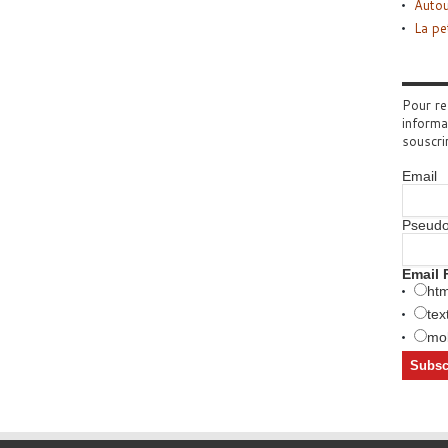
Autou
La pe
Pour re
informa
souscri
Email
Pseud
Email 
htm
tex
mob