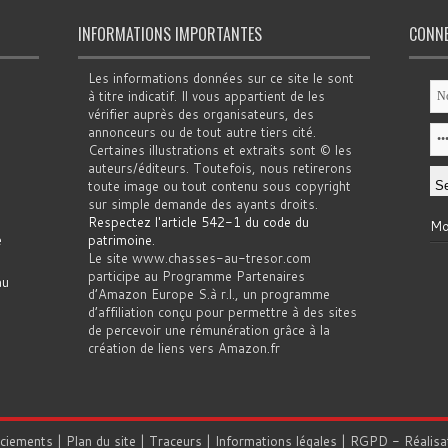
INFORMATIONS IMPORTANTES
CONN
Les informations données sur ce site le sont
à titre indicatif. Il vous appartient de les
vérifier auprès des organisateurs, des
annonceurs ou de tout autre tiers cité.
Certaines illustrations et extraits sont © les
auteurs/éditeurs. Toutefois, nous retirerons
toute image ou tout contenu sous copyright
sur simple demande des ayants droits.
Respectez l'article 542-1 du code du
Mo
e
patrimoine
.
Le site www.chasses-au-tresor.com
participe au Programme Partenaires
au
d’Amazon Europe S.à r.l., un programme
d’affiliation conçu pour permettre à des sites
de percevoir une rémunération grâce à la
création de liens vers Amazon.fr
rciements
|
Plan du site
|
Traceurs
|
Informations légales
|
RGPD
- Réalisa