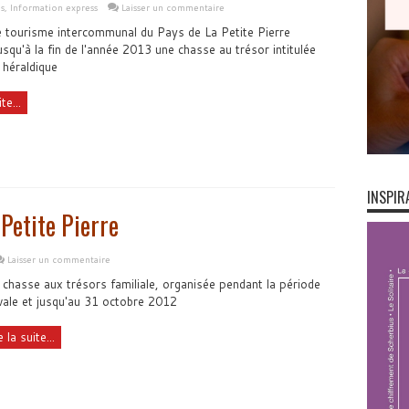
s
,
Information express
Laisser un commentaire
e tourisme intercommunal du Pays de La Petite Pierre
squ'à la fin de l'année 2013 une chasse au trésor intitulée
 héraldique
te...
INSPIR
Petite Pierre
Laisser un commentaire
chasse aux trésors familiale, organisée pendant la période
vale et jusqu'au 31 octobre 2012
e la suite...