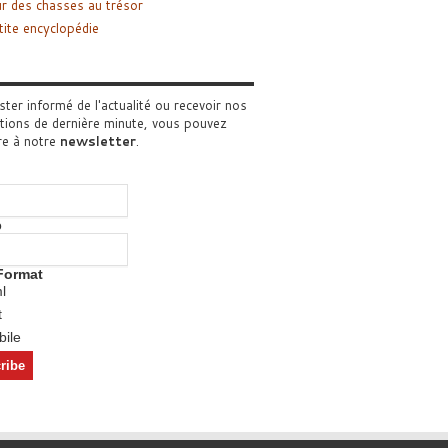
r des chasses au trésor
tite encyclopédie
ster informé de l'actualité ou recevoir nos
tions de dernière minute, vous pouvez
re à notre
newsletter
.
o
Format
l
t
ile