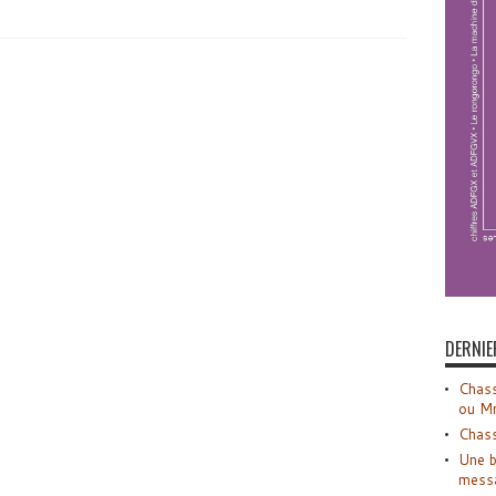
DERNIE
Chass
ou M
Chass
Une b
mess