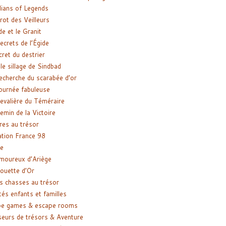
ians of Legends
rot des Veilleurs
de et le Granit
ecrets de l’Égide
cret du destrier
le sillage de Sindbad
recherche du scarabée d’or
ournée fabuleuse
evalière du Téméraire
emin de la Victoire
res au trésor
tion France 98
e
moureux d’Ariège
ouette d’Or
s chasses au trésor
tés enfants et familles
pe games & escape rooms
eurs de trésors & Aventure