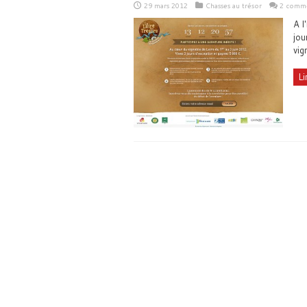
29 mars 2012
Chasses au trésor
2 comme
A l
jou
vig
Li