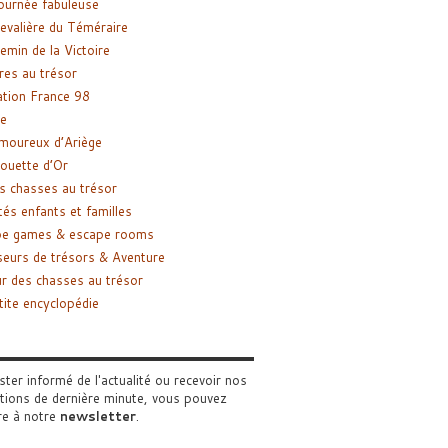
ournée fabuleuse
evalière du Téméraire
emin de la Victoire
res au trésor
tion France 98
e
moureux d’Ariège
ouette d’Or
s chasses au trésor
tés enfants et familles
pe games & escape rooms
eurs de trésors & Aventure
r des chasses au trésor
tite encyclopédie
ster informé de l'actualité ou recevoir nos
tions de dernière minute, vous pouvez
re à notre
newsletter
.