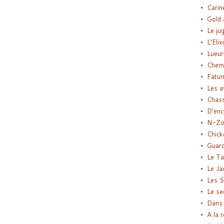
Carin
Gold 
Le ju
L’Elix
Lueur
Chemi
Fatu
Les a
Chas
D’enc
N-Zo
Chick
Guard
Le Ta
Le Ja
Les S
Le se
Dans 
A la 