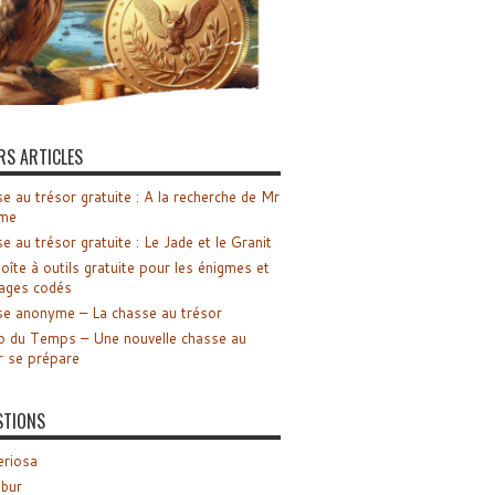
RS ARTICLES
e au trésor gratuite : A la recherche de Mr
me
e au trésor gratuite : Le Jade et le Granit
oîte à outils gratuite pour les énigmes et
ages codés
e anonyme – La chasse au trésor
o du Temps – Une nouvelle chasse au
r se prépare
STIONS
riosa
ibur