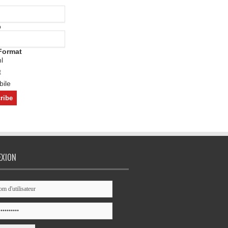
o
Format
l
t
ile
EXION