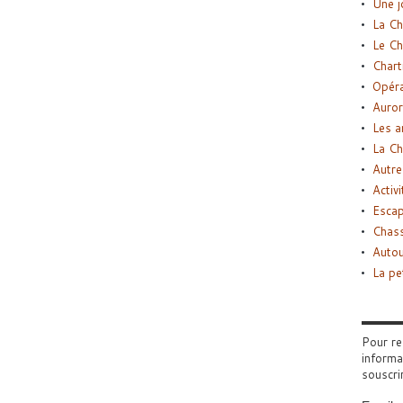
Une j
La Ch
Le Ch
Chart
Opéra
Auror
Les a
La Ch
Autre
Activi
Esca
Chass
Autou
La pe
Pour re
informa
souscri