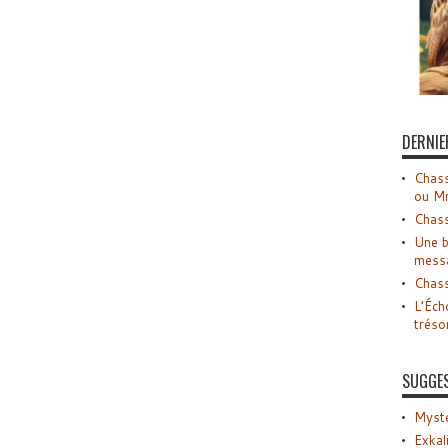
DERNIE
Chass
ou M
Chass
Une b
mess
Chass
L’Éch
tréso
SUGGE
Myste
Exkal