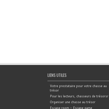
LIENS UTILES
Votre prestataire pour votre chasse au
trésor
Pour les lecteurs, chasseurs de trésorsr
Organiser une chasse au trésor
Escape room - Escape game