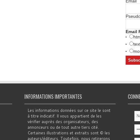
Email
Pseud
Email 
htm
tex
mob
INFORMATIONS IMPORTANTES
CONN
Les informations données sur ce site le sont
à titre indicatif. Il vous appartient de les
vérifier auprès des organisateurs, des
annonceurs ou de tout autre tiers cité.
Certaines illustrations et extraits sont © les
auteurs/éditeurs. Toutefois, nous retirerons