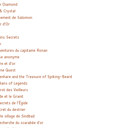
e Diamond
& Crystal
gement de Salomon
ir d’Or
ns Secrets
m
ventures du capitaine Ronan
se anonyme
re et d’or
ne Quest
enhare and the Treasure of Spiking-Beard
ians of Legends
rot des Veilleurs
de et le Granit
ecrets de l’Égide
cret du destrier
le sillage de Sindbad
recherche du scarabée d’or