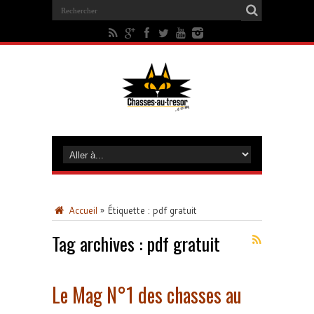
Accueil
»
Étiquette :
pdf gratuit
Tag archives :
pdf gratuit
Le Mag N°1 des chasses au