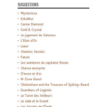
SUGGESTIONS
Mysteriosa
Exkalibur
Carine Diamond
Gold & Crystal
Le jugement de Salomon
L’Elixir d’Or
Lueur
Chemins Secrets
Fatum
Les aventures du capitaine Ronan
Chasse anonyme
D’encre et d’or
N-Zone Quest
Chickenhare and the Treasure of Spiking-Beard
Guardians of Legends
Le Tarot des Veilleurs
Le Jade et le Granit
Les Secrets de l’Égide