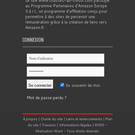
Le site www.chasses-au-tresor.com participe
au Programme Partenaires d’Amazon Europe
S.à r.l., un programme d’affiliation conçu pour
permettre à des sites de percevoir une
rémunération grâce à la création de liens vers
Amazon.fr
CONNEXION
Se souvenir de moi
Mot de passe perdu ?
À propos
|
Charte du site
|
Liens et remerciements
|
Plan
du site
|
Traceurs
|
Informations légales
|
RGPD
-
Réalisation
Want
- Tous droits réservés.