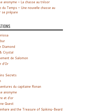
e anonyme – La chasse au trésor
o du Temps – Une nouvelle chasse au
r se prépare
STIONS
riosa
ibur
e Diamond
& Crystal
gement de Salomon
ir d’Or
ns Secrets
m
ventures du capitaine Ronan
se anonyme
re et d’or
ne Quest
enhare and the Treasure of Spiking-Beard