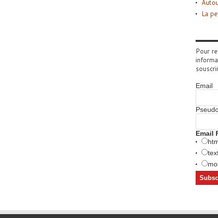
Autou
La pe
Pour re
informa
souscri
Email
Pseud
Email 
htm
tex
mob