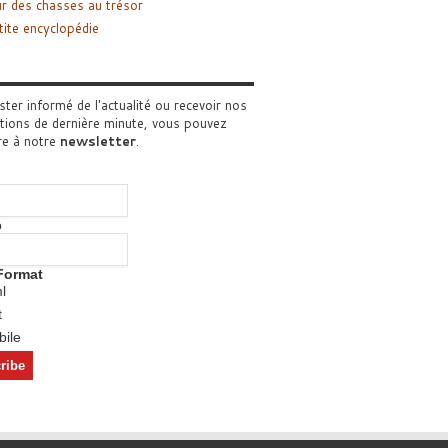
r des chasses au trésor
tite encyclopédie
ster informé de l'actualité ou recevoir nos
tions de dernière minute, vous pouvez
re à notre
newsletter
.
o
Format
l
t
ile