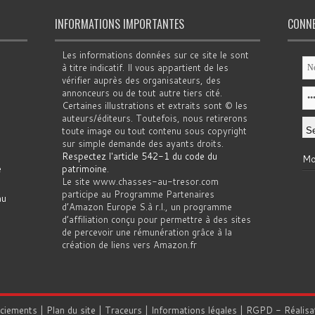
INFORMATIONS IMPORTANTES
CONN
Les informations données sur ce site le sont
à titre indicatif. Il vous appartient de les
vérifier auprès des organisateurs, des
annonceurs ou de tout autre tiers cité.
Certaines illustrations et extraits sont © les
auteurs/éditeurs. Toutefois, nous retirerons
toute image ou tout contenu sous copyright
sur simple demande des ayants droits.
Respectez l'article 542-1 du code du
Mo
e
patrimoine
.
Le site www.chasses-au-tresor.com
participe au Programme Partenaires
au
d’Amazon Europe S.à r.l., un programme
d’affiliation conçu pour permettre à des sites
de percevoir une rémunération grâce à la
création de liens vers Amazon.fr
rciements
|
Plan du site
|
Traceurs
|
Informations légales
|
RGPD
- Réalisa