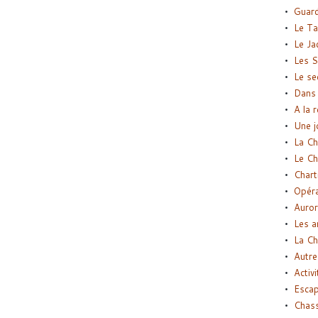
Guard
Le Ta
Le Ja
Les S
Le se
Dans 
A la 
Une j
La Ch
Le Ch
Chart
Opéra
Auror
Les a
La Ch
Autre
Activi
Esca
Chass