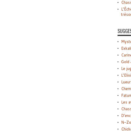
Chass
L’Éch
tréso
SUGGE
Myste
Exkal
Carin
Gold 
Le ju
L’Elix
Lueur
Chemi
Fatu
Les a
Chas
D’enc
N-Zo
Chick