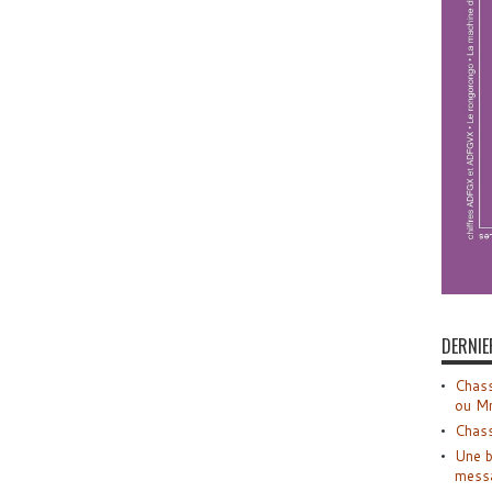
DERNIE
Chass
ou M
Chass
Une b
mess