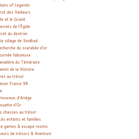
ians of Legends
rot des Veilleurs
de et le Granit
ecrets de l’Égide
cret du destrier
le sillage de Sindbad
recherche du scarabée d’or
ournée fabuleuse
evalière du Téméraire
emin de la Victoire
res au trésor
tion France 98
e
moureux d’Ariège
ouette d’Or
s chasses au trésor
tés enfants et familles
pe games & escape rooms
eurs de trésors & Aventure