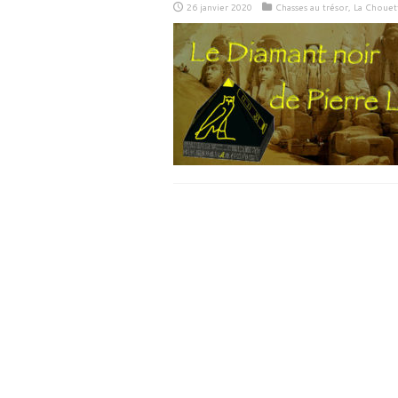
26 janvier 2020
Chasses au trésor
,
La Chouet