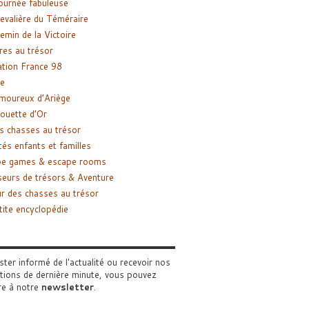
ournée fabuleuse
evalière du Téméraire
emin de la Victoire
res au trésor
tion France 98
e
moureux d’Ariège
ouette d’Or
s chasses au trésor
tés enfants et familles
pe games & escape rooms
eurs de trésors & Aventure
r des chasses au trésor
tite encyclopédie
ster informé de l'actualité ou recevoir nos
tions de dernière minute, vous pouvez
re à notre
newsletter
.