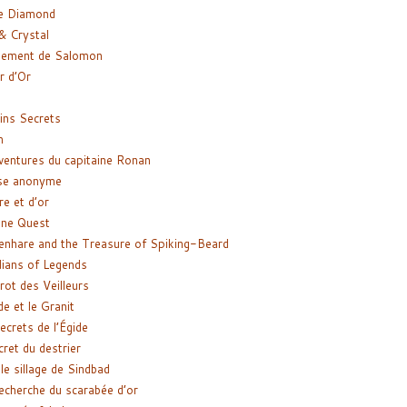
e Diamond
& Crystal
gement de Salomon
ir d’Or
ns Secrets
m
ventures du capitaine Ronan
se anonyme
re et d’or
ne Quest
enhare and the Treasure of Spiking-Beard
ians of Legends
rot des Veilleurs
de et le Granit
ecrets de l’Égide
cret du destrier
le sillage de Sindbad
recherche du scarabée d’or