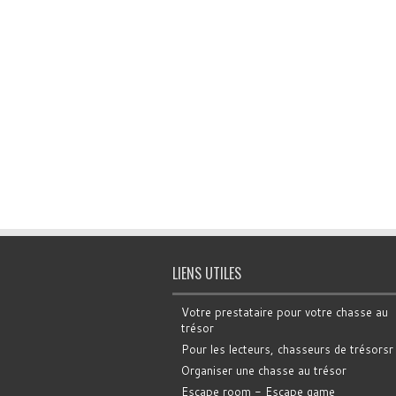
LIENS UTILES
Votre prestataire pour votre chasse au
trésor
Pour les lecteurs, chasseurs de trésorsr
Organiser une chasse au trésor
Escape room - Escape game