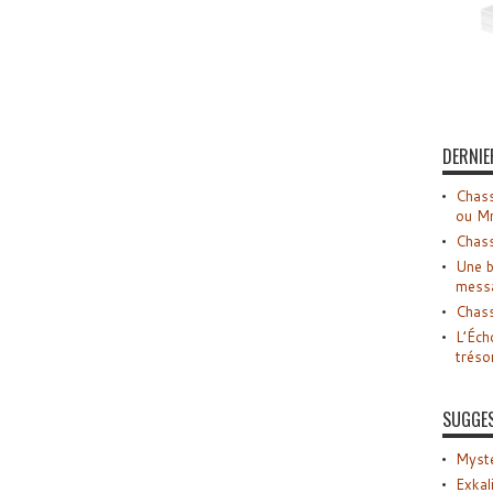
DERNIE
Chass
ou M
Chass
Une b
mess
Chass
L’Éch
tréso
SUGGE
Myste
Exkal