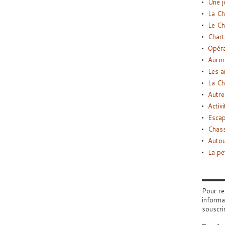
Une j
La Ch
Le Ch
Chart
Opéra
Auror
Les a
La Ch
Autre
Activi
Esca
Chass
Autou
La pe
Pour re
informa
souscri