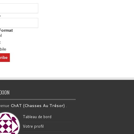
o
Format
l
t
ile
EXION
venue
ChAT (Chasses Au Trésor)
.
Tableau de bord
Votre profil