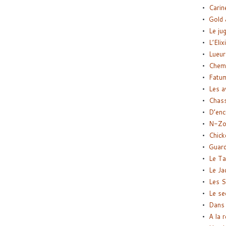
Carin
Gold 
Le ju
L’Elix
Lueur
Chemi
Fatu
Les a
Chas
D’enc
N-Zo
Chick
Guard
Le Ta
Le Ja
Les S
Le se
Dans 
A la 