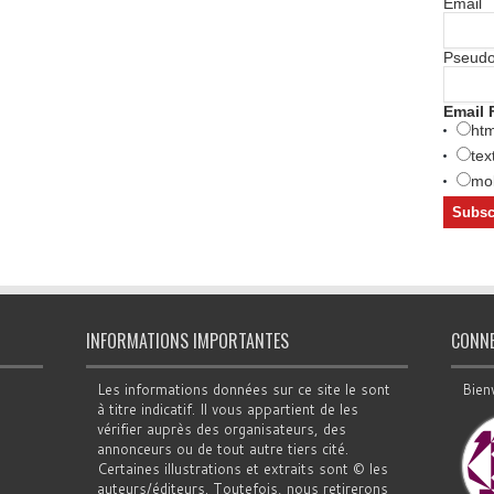
Email
Pseud
Email 
htm
tex
mob
INFORMATIONS IMPORTANTES
CONN
Les informations données sur ce site le sont
Bien
à titre indicatif. Il vous appartient de les
vérifier auprès des organisateurs, des
annonceurs ou de tout autre tiers cité.
Certaines illustrations et extraits sont © les
auteurs/éditeurs. Toutefois, nous retirerons