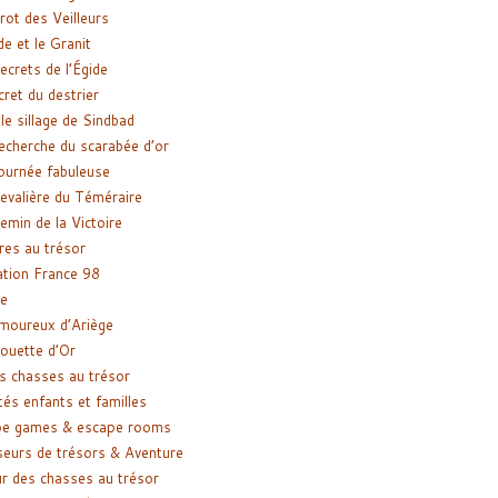
rot des Veilleurs
de et le Granit
ecrets de l’Égide
cret du destrier
le sillage de Sindbad
recherche du scarabée d’or
ournée fabuleuse
evalière du Téméraire
emin de la Victoire
res au trésor
tion France 98
e
moureux d’Ariège
ouette d’Or
s chasses au trésor
tés enfants et familles
pe games & escape rooms
eurs de trésors & Aventure
r des chasses au trésor