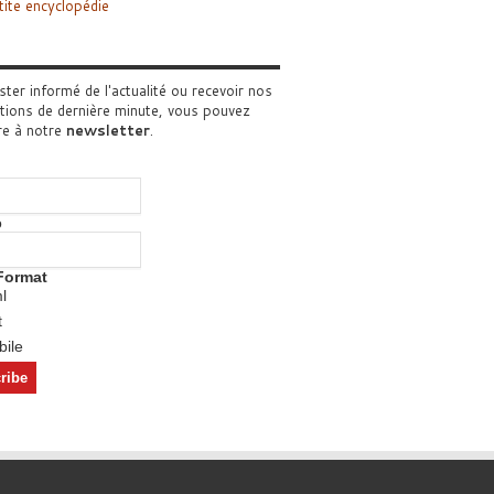
tite encyclopédie
ster informé de l'actualité ou recevoir nos
tions de dernière minute, vous pouvez
re à notre
newsletter
.
o
Format
l
t
ile