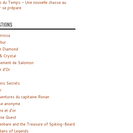
o du Temps – Une nouvelle chasse au
r se prépare
STIONS
riosa
ibur
e Diamond
& Crystal
gement de Salomon
ir d’Or
ns Secrets
m
ventures du capitaine Ronan
se anonyme
re et d’or
ne Quest
enhare and the Treasure of Spiking-Beard
ians of Legends