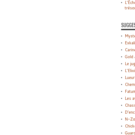
L’Éch
tréso
SUGGE
Myste
Exkal
Carin
Gold 
Le ju
L’Elix
Lueur
Chemi
Fatu
Les a
Chas
D’enc
N-Zo
Chick
Guard