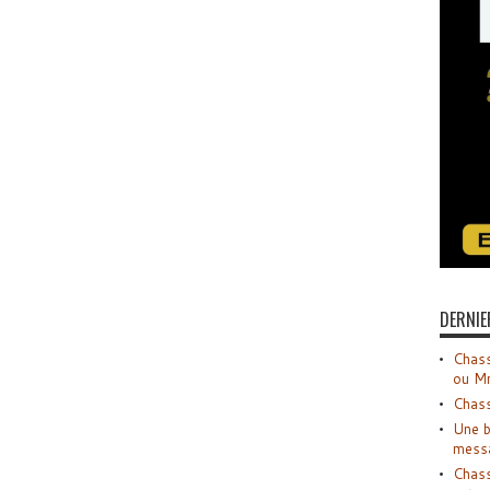
DERNIE
Chass
ou M
Chass
Une b
mess
Chass