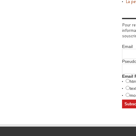
La pe
Pour re
informa
souscri
Email
Pseud
Email 
htm
tex
mob