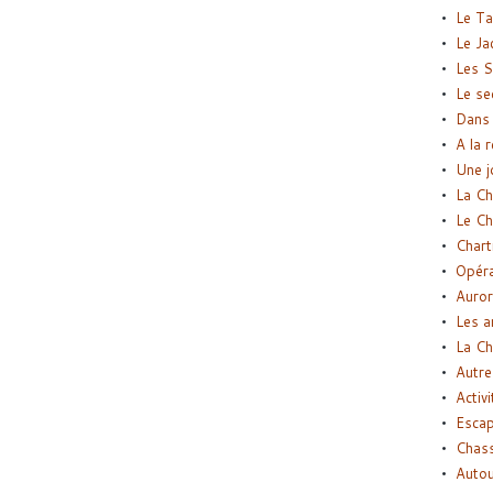
Le Ta
Le Ja
Les S
Le se
Dans 
A la 
Une j
La Ch
Le Ch
Chart
Opéra
Auror
Les a
La Ch
Autre
Activi
Esca
Chass
Autou