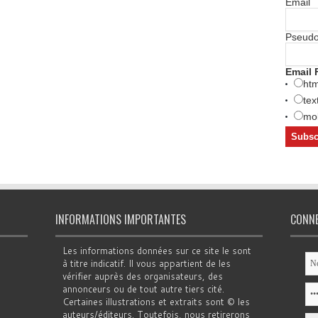
Email
Pseud
Email 
htm
tex
mob
INFORMATIONS IMPORTANTES
CONN
Les informations données sur ce site le sont
à titre indicatif. Il vous appartient de les
vérifier auprès des organisateurs, des
annonceurs ou de tout autre tiers cité.
Certaines illustrations et extraits sont © les
auteurs/éditeurs. Toutefois, nous retirerons