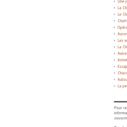
Une j
La Ch
Le Ch
Chart
Opéra
Auror
Les a
La Ch
Autre
Activi
Esca
Chass
Autou
La pe
Pour re
informa
souscri