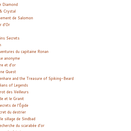
e Diamond
& Crystal
gement de Salomon
ir d’Or
ns Secrets
m
ventures du capitaine Ronan
se anonyme
re et d’or
ne Quest
enhare and the Treasure of Spiking-Beard
ians of Legends
rot des Veilleurs
de et le Granit
ecrets de l’Égide
cret du destrier
le sillage de Sindbad
recherche du scarabée d’or