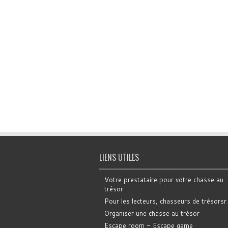
LIENS UTILES
Votre prestataire pour votre chasse au
trésor
Pour les lecteurs, chasseurs de trésorsr
Organiser une chasse au trésor
Escape room - Escape game