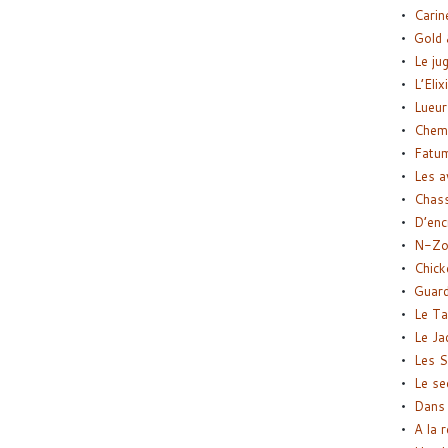
Carin
Gold 
Le ju
L’Elix
Lueur
Chemi
Fatu
Les a
Chas
D’enc
N-Zo
Chick
Guard
Le Ta
Le Ja
Les S
Le se
Dans 
A la 