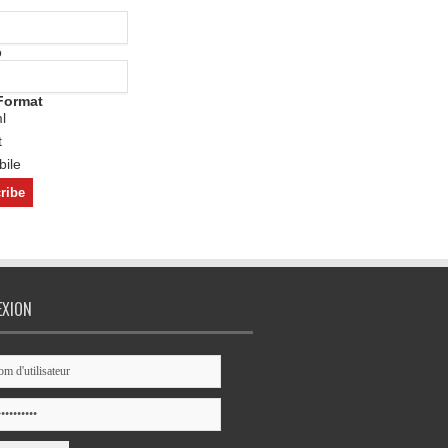
o
Format
l
t
ile
EXION