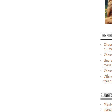
DERNIE
Chass
ou M
Chass
Une b
mess
Chass
L’Éch
tréso
SUGGE
Myste
Exkal