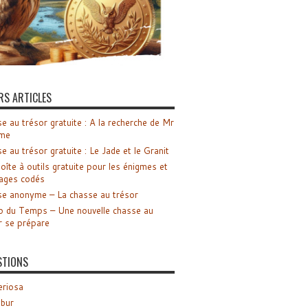
RS ARTICLES
e au trésor gratuite : A la recherche de Mr
me
e au trésor gratuite : Le Jade et le Granit
oîte à outils gratuite pour les énigmes et
ages codés
e anonyme – La chasse au trésor
o du Temps – Une nouvelle chasse au
r se prépare
STIONS
riosa
ibur