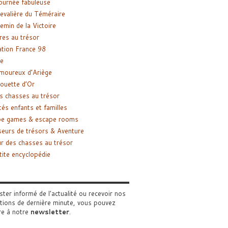
ournée fabuleuse
evalière du Téméraire
emin de la Victoire
res au trésor
tion France 98
e
moureux d’Ariège
ouette d’Or
s chasses au trésor
tés enfants et familles
pe games & escape rooms
eurs de trésors & Aventure
r des chasses au trésor
tite encyclopédie
ster informé de l'actualité ou recevoir nos
tions de dernière minute, vous pouvez
re à notre
newsletter
.