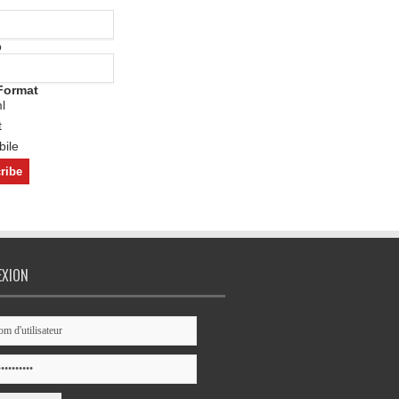
o
Format
l
t
ile
EXION