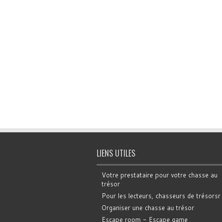
LIENS UTILES
Votre prestataire pour votre chasse au
trésor
Pour les lecteurs, chasseurs de trésorsr
Organiser une chasse au trésor
Escape room - Escape game