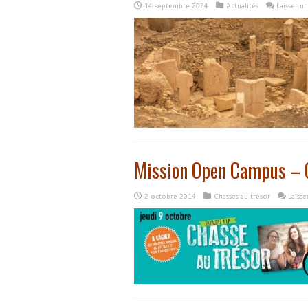
14 septembre 2024
Actualités
Laisser u
Mission Open Campus – C
2 octobre 2014
Chasses au trésor
Laiss