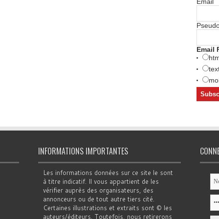
Email
Pseud
Email 
htm
tex
mob
INFORMATIONS IMPORTANTES
CONN
Les informations données sur ce site le sont
à titre indicatif. Il vous appartient de les
vérifier auprès des organisateurs, des
annonceurs ou de tout autre tiers cité.
Certaines illustrations et extraits sont © les
auteurs/éditeurs. Toutefois, nous retirerons