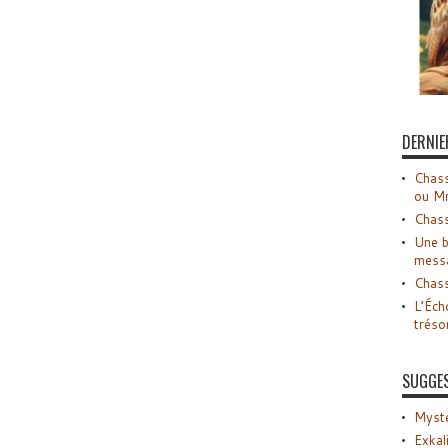
DERNIE
Chass
ou M
Chass
Une b
mess
Chass
L’Éch
tréso
SUGGE
Myste
Exkal