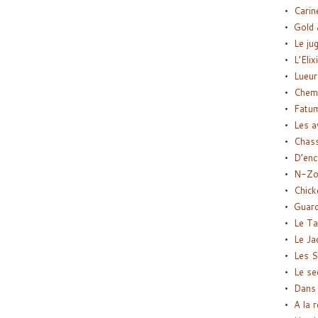
Carin
Gold 
Le ju
L’Elix
Lueur
Chemi
Fatu
Les a
Chas
D’enc
N-Zo
Chick
Guard
Le Ta
Le Ja
Les S
Le se
Dans 
A la 