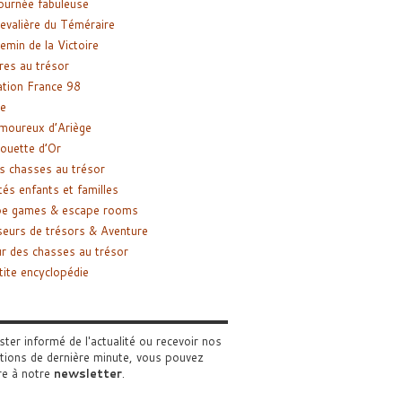
ournée fabuleuse
evalière du Téméraire
emin de la Victoire
res au trésor
tion France 98
e
moureux d’Ariège
ouette d’Or
s chasses au trésor
tés enfants et familles
pe games & escape rooms
eurs de trésors & Aventure
r des chasses au trésor
tite encyclopédie
ster informé de l'actualité ou recevoir nos
tions de dernière minute, vous pouvez
re à notre
newsletter
.