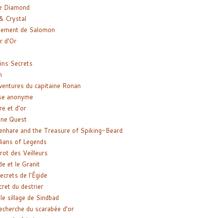
e Diamond
& Crystal
gement de Salomon
ir d’Or
ns Secrets
m
ventures du capitaine Ronan
se anonyme
re et d’or
ne Quest
enhare and the Treasure of Spiking-Beard
ians of Legends
rot des Veilleurs
de et le Granit
ecrets de l’Égide
cret du destrier
le sillage de Sindbad
recherche du scarabée d’or