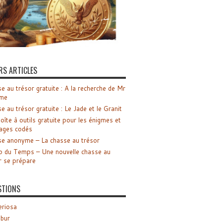
RS ARTICLES
e au trésor gratuite : A la recherche de Mr
me
e au trésor gratuite : Le Jade et le Granit
oîte à outils gratuite pour les énigmes et
ages codés
e anonyme – La chasse au trésor
o du Temps – Une nouvelle chasse au
r se prépare
STIONS
riosa
ibur