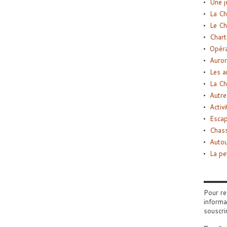
Une j
La Ch
Le Ch
Chart
Opéra
Auror
Les a
La Ch
Autre
Activi
Esca
Chass
Autou
La pe
Pour re
informa
souscri