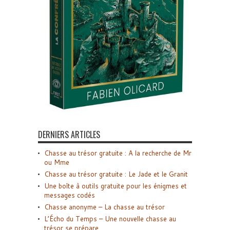
DERNIERS ARTICLES
Chasse au trésor gratuite : A la recherche de Mr
ou Mme
Chasse au trésor gratuite : Le Jade et le Granit
Une boîte à outils gratuite pour les énigmes et
messages codés
Chasse anonyme – La chasse au trésor
L’Écho du Temps – Une nouvelle chasse au
trésor se prépare