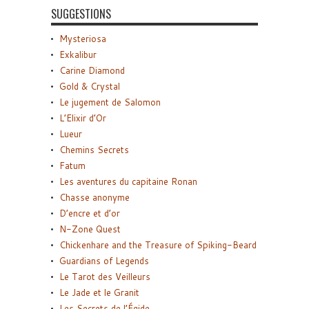
SUGGESTIONS
Mysteriosa
Exkalibur
Carine Diamond
Gold & Crystal
Le jugement de Salomon
L’Elixir d’Or
Lueur
Chemins Secrets
Fatum
Les aventures du capitaine Ronan
Chasse anonyme
D’encre et d’or
N-Zone Quest
Chickenhare and the Treasure of Spiking-Beard
Guardians of Legends
Le Tarot des Veilleurs
Le Jade et le Granit
Les Secrets de l’Égide