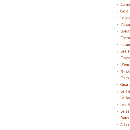
Carin
Gold 
Le ju
L’Elix
Lueur
Chemi
Fatu
Les a
Chas
D’enc
N-Zo
Chick
Guard
Le Ta
Le Ja
Les S
Le se
Dans 
A la 