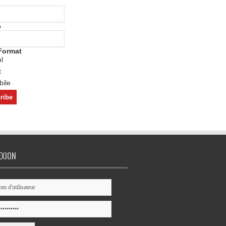
o
Format
l
t
ile
EXION