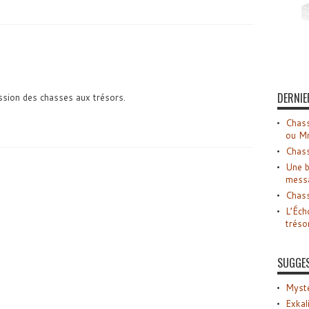
DERNIE
assion des chasses aux trésors.
Chass
ou M
Chass
Une b
mess
Chass
L’Éch
tréso
SUGGE
Myste
Exkal