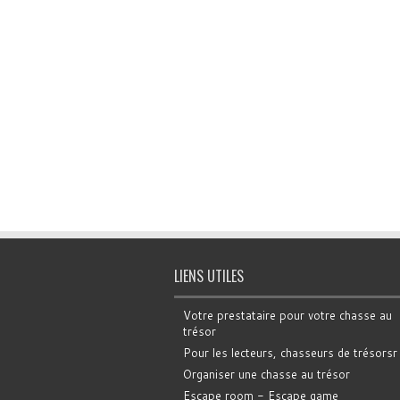
LIENS UTILES
Votre prestataire pour votre chasse au
trésor
Pour les lecteurs, chasseurs de trésorsr
Organiser une chasse au trésor
Escape room - Escape game