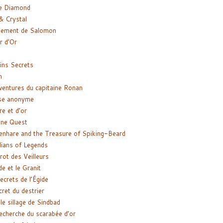
e Diamond
& Crystal
gement de Salomon
ir d’Or
ns Secrets
m
ventures du capitaine Ronan
se anonyme
re et d’or
ne Quest
enhare and the Treasure of Spiking-Beard
ians of Legends
rot des Veilleurs
de et le Granit
ecrets de l’Égide
cret du destrier
le sillage de Sindbad
recherche du scarabée d’or