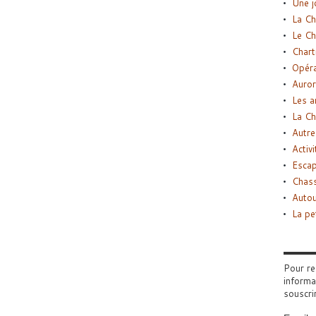
Une j
La Ch
Le Ch
Chart
Opéra
Auror
Les a
La Ch
Autre
Activi
Esca
Chass
Autou
La pe
Pour re
informa
souscri