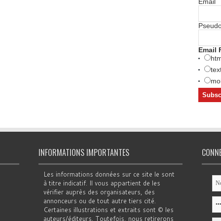
Email
Pseud
Email 
htm
tex
mob
INFORMATIONS IMPORTANTES
CONN
Les informations données sur ce site le sont
à titre indicatif. Il vous appartient de les
vérifier auprès des organisateurs, des
annonceurs ou de tout autre tiers cité.
Certaines illustrations et extraits sont © les
auteurs/éditeurs. Toutefois, nous retirerons