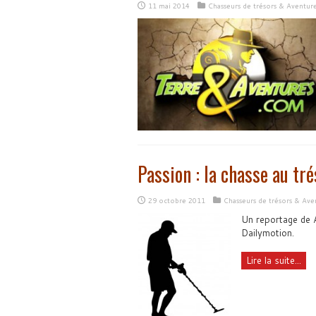
11 mai 2014
Chasseurs de trésors & Aventur
Passion : la chasse au tré
29 octobre 2011
Chasseurs de trésors & Ave
Un reportage de A
Dailymotion.
Lire la suite...