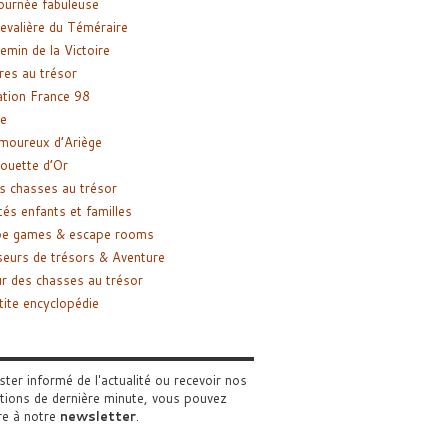
ournée fabuleuse
evalière du Téméraire
emin de la Victoire
res au trésor
tion France 98
e
moureux d’Ariège
ouette d’Or
s chasses au trésor
tés enfants et familles
pe games & escape rooms
eurs de trésors & Aventure
r des chasses au trésor
tite encyclopédie
ster informé de l'actualité ou recevoir nos
tions de dernière minute, vous pouvez
re à notre
newsletter
.