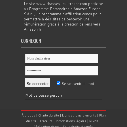
Le site www.chasses-au-tresor.com participe
au Programme Partenaires d’Amazon Europe
S.à r.l., un programme d’affiliation conçu pour
permettre à des sites de percevoir une
rémunération grâce à la création de liens vers
Amazon.fr
CONNEXION
Se souvenir de moi
Mot de passe perdu ?
À propos
|
Charte du site
|
Liens et remerciements
|
Plan
du site
|
Traceurs
|
Informations légales
|
RGPD
-
Réalisation
Want
- Tous droits réservés.