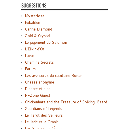
SUGGESTIONS
Mysteriosa
Exkalibur
Carine Diamond
Gold & Crystal
Le jugement de Salomon
L’Elixir d’Or
Lueur
Chemins Secrets
Fatum
Les aventures du capitaine Ronan
Chasse anonyme
D’encre et d’or
N-Zone Quest
Chickenhare and the Treasure of Spiking-Beard
Guardians of Legends
Le Tarot des Veilleurs
Le Jade et le Granit
Les Secrets de l’Égide