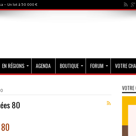
a - Un lot à 50 000 €
EN RÉGIONS
AGENDA
BOUTIQUE
FORUM
VOTRE CHA
VOTRE 
80
nées 80
s 80