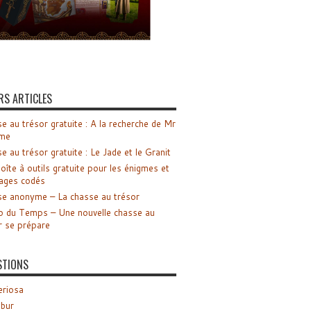
RS ARTICLES
e au trésor gratuite : A la recherche de Mr
me
e au trésor gratuite : Le Jade et le Granit
oîte à outils gratuite pour les énigmes et
ages codés
e anonyme – La chasse au trésor
o du Temps – Une nouvelle chasse au
r se prépare
STIONS
riosa
ibur