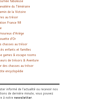
ournée fabuleuse
evalière du Téméraire
emin de la Victoire
res au trésor
tion France 98
e
moureux d’Ariège
ouette d’Or
s chasses au trésor
tés enfants et familles
pe games & escape rooms
eurs de trésors & Aventure
r des chasses au trésor
tite encyclopédie
ster informé de l'actualité ou recevoir nos
tions de dernière minute, vous pouvez
re à notre
newsletter
.