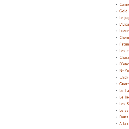
Carin
Gold 
Le ju
L’Elix
Lueur
Chemi
Fatu
Les a
Chas
D’enc
N-Zo
Chick
Guard
Le Ta
Le Ja
Les S
Le se
Dans 
A la 