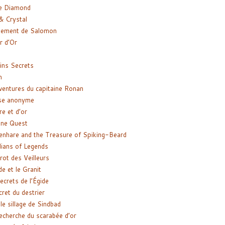
e Diamond
& Crystal
gement de Salomon
ir d’Or
ns Secrets
m
ventures du capitaine Ronan
se anonyme
re et d’or
ne Quest
enhare and the Treasure of Spiking-Beard
ians of Legends
rot des Veilleurs
de et le Granit
ecrets de l’Égide
cret du destrier
le sillage de Sindbad
recherche du scarabée d’or