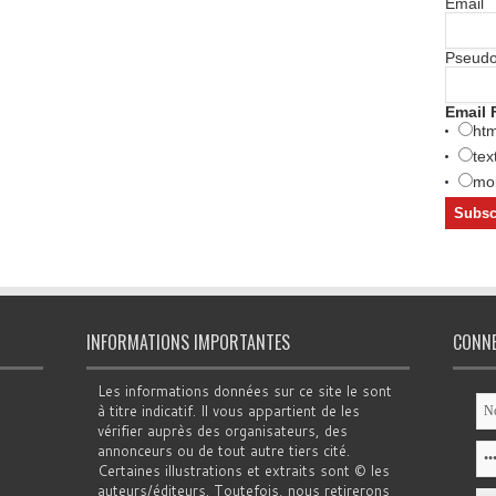
Email
Pseud
Email 
htm
tex
mob
INFORMATIONS IMPORTANTES
CONN
Les informations données sur ce site le sont
à titre indicatif. Il vous appartient de les
vérifier auprès des organisateurs, des
annonceurs ou de tout autre tiers cité.
Certaines illustrations et extraits sont © les
auteurs/éditeurs. Toutefois, nous retirerons