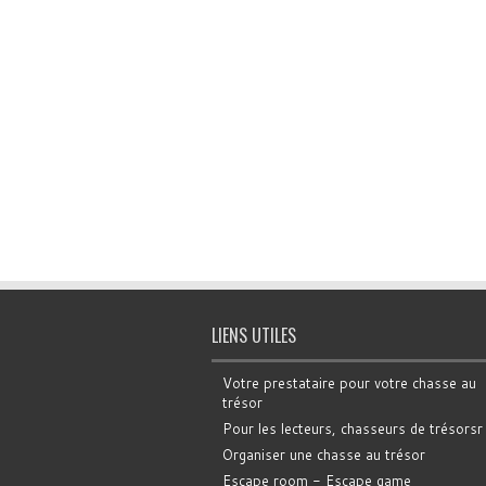
LIENS UTILES
Votre prestataire pour votre chasse au
trésor
Pour les lecteurs, chasseurs de trésorsr
Organiser une chasse au trésor
Escape room - Escape game