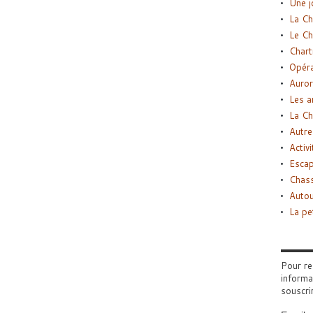
Une j
La Ch
Le Ch
Chart
Opéra
Auror
Les a
La Ch
Autre
Activi
Esca
Chass
Autou
La pe
Pour re
informa
souscri