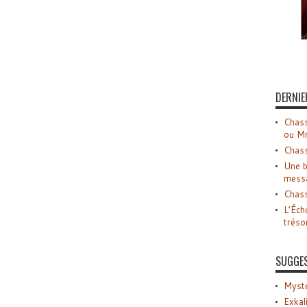
DERNIE
Chass
ou M
Chass
Une b
mess
Chass
L’Éch
tréso
SUGGE
Myste
Exkal