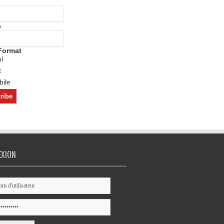
o
Format
l
t
ile
EXION