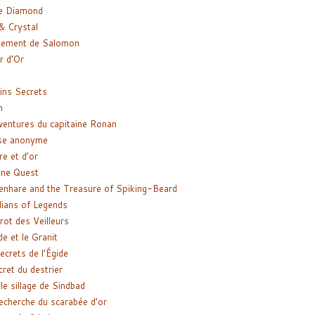
e Diamond
& Crystal
gement de Salomon
ir d’Or
ns Secrets
m
ventures du capitaine Ronan
se anonyme
re et d’or
ne Quest
enhare and the Treasure of Spiking-Beard
ians of Legends
rot des Veilleurs
de et le Granit
ecrets de l’Égide
cret du destrier
le sillage de Sindbad
recherche du scarabée d’or