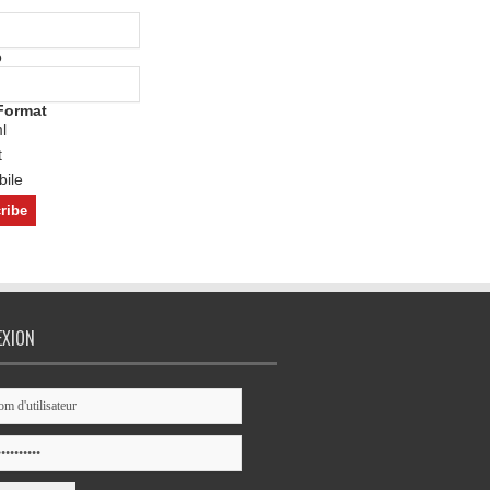
o
Format
l
t
ile
EXION