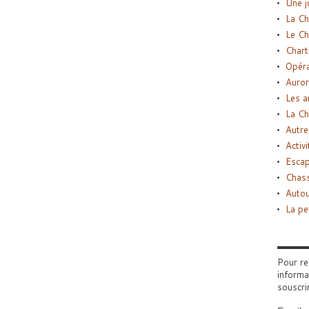
Une j
La Ch
Le Ch
Chart
Opéra
Auror
Les a
La Ch
Autre
Activi
Esca
Chass
Autou
La pe
Pour re
informa
souscri