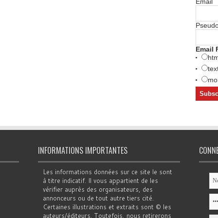
Email
Pseud
Email 
htm
tex
mob
INFORMATIONS IMPORTANTES
CONN
Les informations données sur ce site le sont
à titre indicatif. Il vous appartient de les
vérifier auprès des organisateurs, des
annonceurs ou de tout autre tiers cité.
Certaines illustrations et extraits sont © les
auteurs/éditeurs. Toutefois, nous retirerons