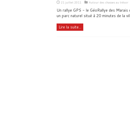
21 juillet 2011
Autour des chasses au trésor
Un rallye GPS - le GéoRallye des Marais 
un parc naturel situé à 20 minutes de la vi
Lire la suite...