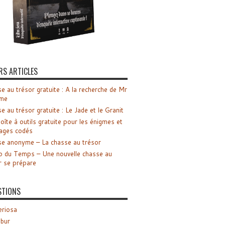
RS ARTICLES
e au trésor gratuite : A la recherche de Mr
me
e au trésor gratuite : Le Jade et le Granit
oîte à outils gratuite pour les énigmes et
ages codés
e anonyme – La chasse au trésor
o du Temps – Une nouvelle chasse au
r se prépare
STIONS
riosa
ibur