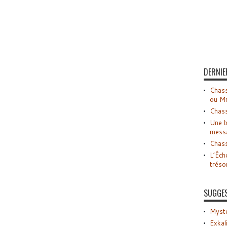
DERNIE
Chass
ou M
Chass
Une b
mess
Chass
L’Éch
tréso
SUGGE
Myste
Exkal