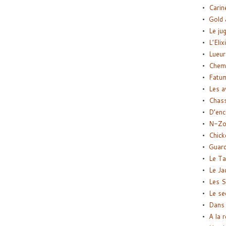
Carin
Gold 
Le ju
L’Elix
Lueur
Chemi
Fatu
Les a
Chas
D’enc
N-Zo
Chick
Guard
Le Ta
Le Ja
Les S
Le se
Dans 
A la 