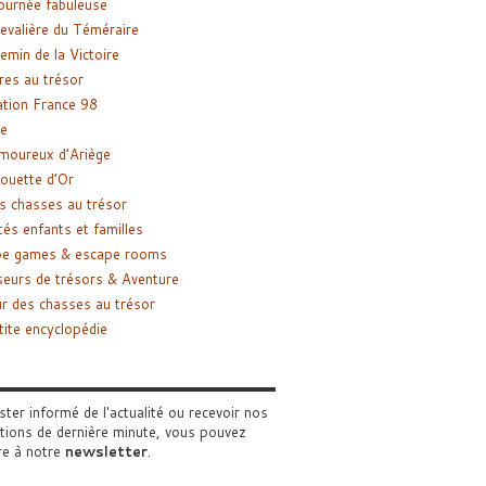
ournée fabuleuse
evalière du Téméraire
emin de la Victoire
res au trésor
tion France 98
e
moureux d’Ariège
ouette d’Or
s chasses au trésor
tés enfants et familles
pe games & escape rooms
eurs de trésors & Aventure
r des chasses au trésor
tite encyclopédie
ster informé de l'actualité ou recevoir nos
tions de dernière minute, vous pouvez
re à notre
newsletter
.