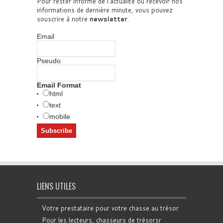
Pour rester informé de l'actualité ou recevoir nos
informations de dernière minute, vous pouvez
souscrire à notre
newsletter
.
Email
Pseudo
Email Format
html
text
mobile
LIENS UTILES
Votre prestataire pour votre chasse au trésor
Pour les lecteurs, chasseurs de trésorsr