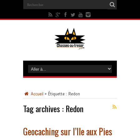
Accueil
»
Étiquette :
Redon
Tag archives :
Redon
Geocaching sur l’Ile aux Pies