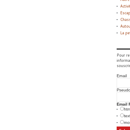
Activi
Esca
Chass
Autou
La pe
Pour re
informa
souscri
Email
Pseud
Email 
htm
tex
mob