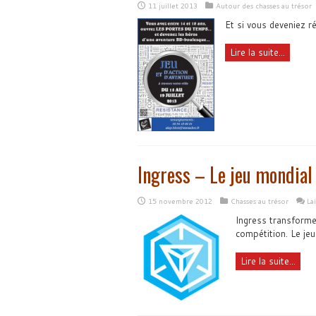
11 juillet 2013
Autour des chasses au trésor
Et si vous deveniez ré
Lire la suite...
Ingress – Le jeu mondial
15 novembre 2012
Chasses au trésor
La
Ingress transforme 
compétition. Le jeu
Lire la suite...