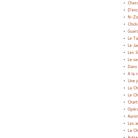
Chas
D’enc
N-Zo
Chick
Guard
Le Ta
Le Ja
Les S
Le se
Dans 
A la 
Une j
La Ch
Le Ch
Chart
Opéra
Auror
Les a
La Ch
Autre