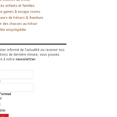
tés enfants et familles
pe games & escape rooms
eurs de trésors & Aventure
r des chasses au trésor
tite encyclopédie
ster informé de l'actualité ou recevoir nos
tions de dernière minute, vous pouvez
re à notre
newsletter
.
o
Format
l
t
ile