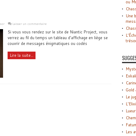
ou M
Chass
Une b
mess
sor
Laisser un commentaire
Chass
Si vous vous rendez sur le site de Niantic Project, vous
L’Éch
verrez au fil du temps un tableau d'affichage en liège se
tréso
couvrir de messages énigmatiques ou codés
Lire la suite...
SUGGE
Myste
Exkal
Carin
Gold 
Le ju
L’Elix
Lueur
Chemi
Fatu
Les a