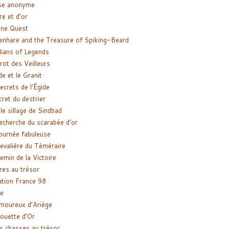
se anonyme
re et d’or
ne Quest
enhare and the Treasure of Spiking-Beard
ians of Legends
rot des Veilleurs
de et le Granit
ecrets de l’Égide
cret du destrier
le sillage de Sindbad
recherche du scarabée d’or
ournée fabuleuse
evalière du Téméraire
emin de la Victoire
res au trésor
tion France 98
e
moureux d’Ariège
ouette d’Or
s chasses au trésor