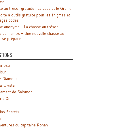
me
e au trésor gratuite : Le Jade et le Granit
oîte à outils gratuite pour les énigmes et
ages codés
e anonyme – La chasse au trésor
o du Temps – Une nouvelle chasse au
r se prépare
STIONS
riosa
ibur
e Diamond
& Crystal
gement de Salomon
ir d’Or
ns Secrets
m
ventures du capitaine Ronan