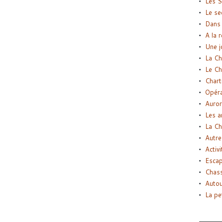
Les S
Le se
Dans 
A la 
Une j
La Ch
Le Ch
Chart
Opéra
Auror
Les a
La Ch
Autre
Activi
Esca
Chass
Autou
La pe