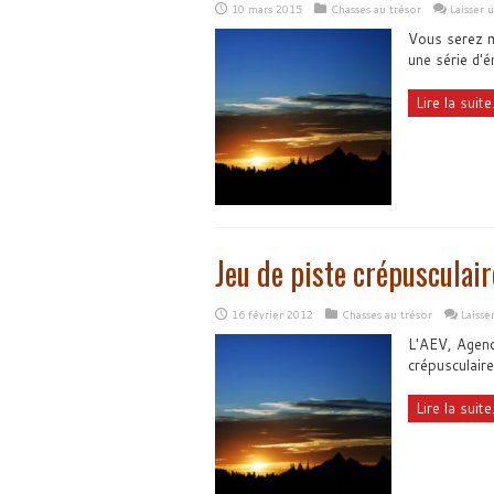
10 mars 2015
Chasses au trésor
Laisser
Vous serez m
une série d'
Lire la suite.
Jeu de piste crépusculair
16 février 2012
Chasses au trésor
Laiss
L'AEV, Agenc
crépusculair
Lire la suite.