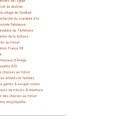
ecrets de l’Égide
cret du destrier
le sillage de Sindbad
recherche du scarabée d’or
ournée fabuleuse
evalière du Téméraire
emin de la Victoire
res au trésor
tion France 98
e
moureux d’Ariège
ouette d’Or
s chasses au trésor
tés enfants et familles
pe games & escape rooms
eurs de trésors & Aventure
r des chasses au trésor
tite encyclopédie