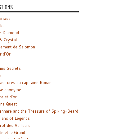
STIONS
riosa
ibur
e Diamond
& Crystal
gement de Salomon
ir d’Or
ns Secrets
m
ventures du capitaine Ronan
se anonyme
re et d’or
ne Quest
enhare and the Treasure of Spiking-Beard
ians of Legends
rot des Veilleurs
de et le Granit