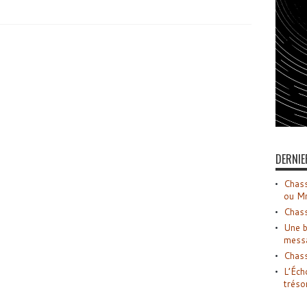
DERNIE
Chass
ou M
Chass
Une b
mess
Chass
L’Éch
tréso