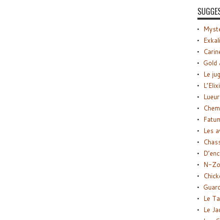
SUGGE
Myste
Exkal
Carin
Gold 
Le ju
L’Elix
Lueur
Chemi
Fatu
Les a
Chas
D’enc
N-Zo
Chick
Guard
Le Ta
Le Ja