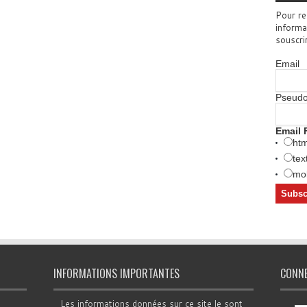
Pour re
informa
souscri
Email
Pseud
Email 
htm
tex
mob
INFORMATIONS IMPORTANTES
CONN
Les informations données sur ce site le sont