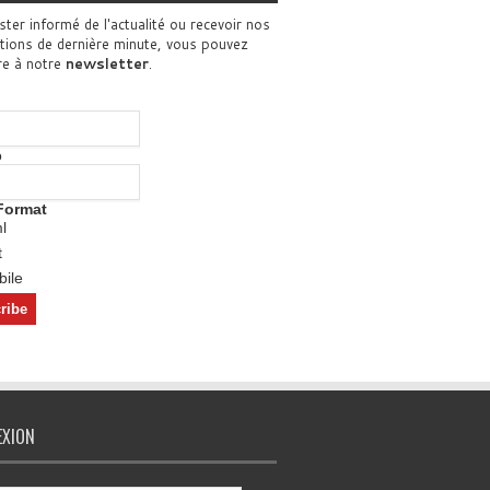
ster informé de l'actualité ou recevoir nos
tions de dernière minute, vous pouvez
re à notre
newsletter
.
o
Format
l
t
ile
EXION