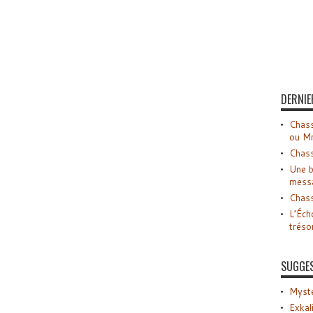
DERNIE
Chass
ou M
Chass
Une b
mess
Chass
L’Éch
tréso
SUGGE
Myste
Exkal