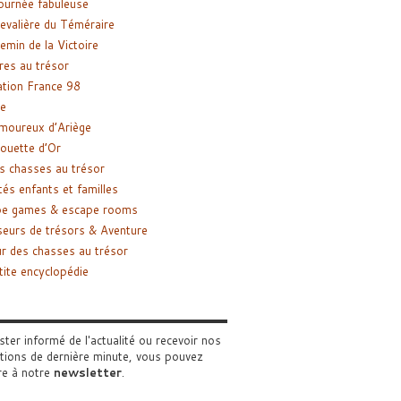
ournée fabuleuse
evalière du Téméraire
emin de la Victoire
res au trésor
tion France 98
e
moureux d’Ariège
ouette d’Or
s chasses au trésor
tés enfants et familles
pe games & escape rooms
eurs de trésors & Aventure
r des chasses au trésor
tite encyclopédie
ster informé de l'actualité ou recevoir nos
tions de dernière minute, vous pouvez
re à notre
newsletter
.