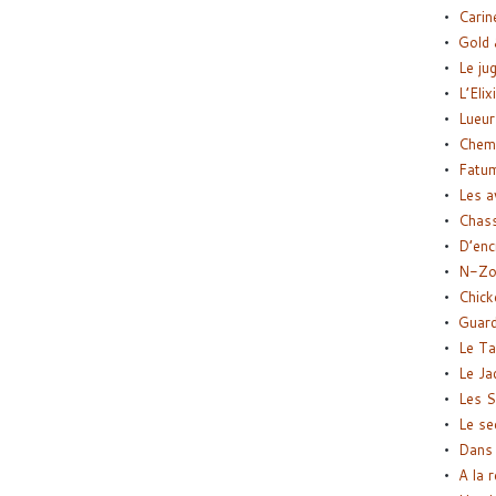
Carin
Gold 
Le ju
L’Elix
Lueur
Chemi
Fatu
Les a
Chas
D’enc
N-Zo
Chick
Guard
Le Ta
Le Ja
Les S
Le se
Dans 
A la 