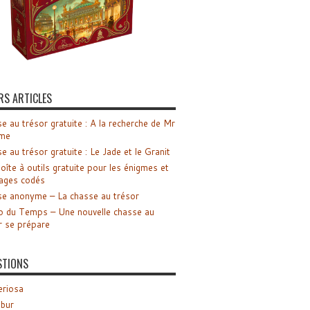
RS ARTICLES
e au trésor gratuite : A la recherche de Mr
me
e au trésor gratuite : Le Jade et le Granit
oîte à outils gratuite pour les énigmes et
ages codés
e anonyme – La chasse au trésor
o du Temps – Une nouvelle chasse au
r se prépare
STIONS
riosa
ibur