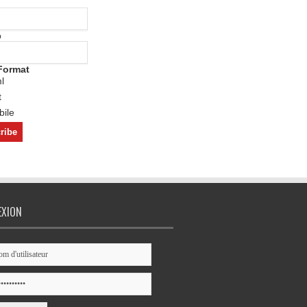
o
Format
l
t
ile
EXION