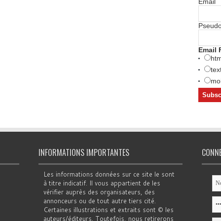
Email
Pseud
Email 
htm
tex
mob
INFORMATIONS IMPORTANTES
CONN
Les informations données sur ce site le sont
à titre indicatif. Il vous appartient de les
vérifier auprès des organisateurs, des
annonceurs ou de tout autre tiers cité.
Certaines illustrations et extraits sont © les
auteurs/éditeurs. Toutefois, nous retirerons