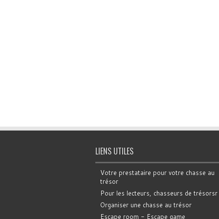
LIENS UTILES
Votre prestataire pour votre chasse au
trésor
Pour les lecteurs, chasseurs de trésorsr
Organiser une chasse au trésor
Escape room - Escape game