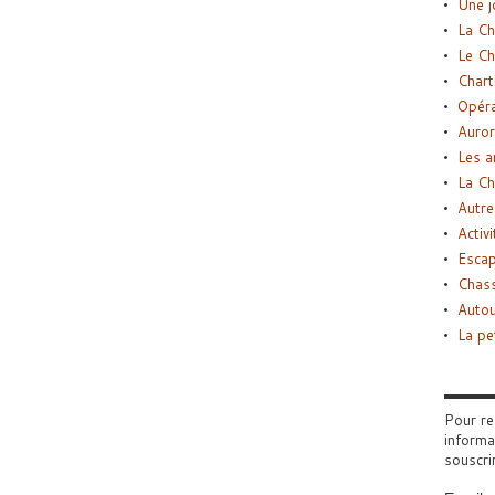
Une j
La Ch
Le Ch
Chart
Opéra
Auror
Les a
La Ch
Autre
Activi
Esca
Chass
Autou
La pe
Pour re
informa
souscri