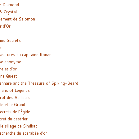
e Diamond
& Crystal
gement de Salomon
ir d’Or
ns Secrets
m
ventures du capitaine Ronan
se anonyme
re et d’or
ne Quest
enhare and the Treasure of Spiking-Beard
ians of Legends
rot des Veilleurs
de et le Granit
ecrets de l’Égide
cret du destrier
le sillage de Sindbad
recherche du scarabée d’or