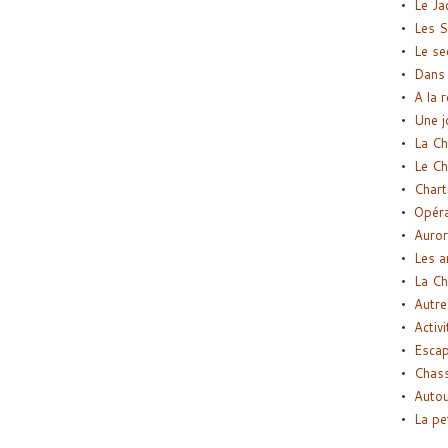
Le Ja
Les S
Le se
Dans 
A la 
Une j
La Ch
Le Ch
Chart
Opéra
Auror
Les a
La Ch
Autre
Activi
Esca
Chass
Autou
La pe