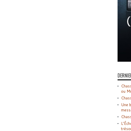
DERNIE
Chass
ou M
Chass
Une b
mess
Chass
L’Éch
tréso