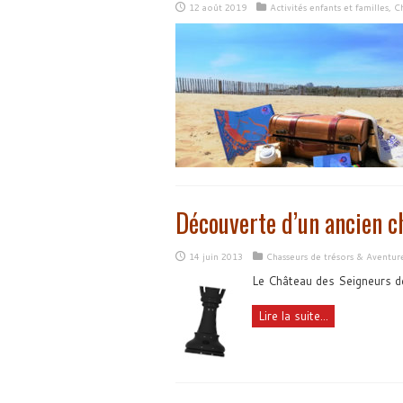
12 août 2019
Activités enfants et familles
,
Ch
Découverte d’un ancien c
14 juin 2013
Chasseurs de trésors & Aventur
Le Château des Seigneurs d
Lire la suite...