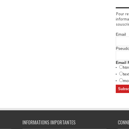
Pour re
informa
souscri
Email
Pseud
Email 
htm
tex
mob
INFORMATIONS IMPORTANTES
CONN