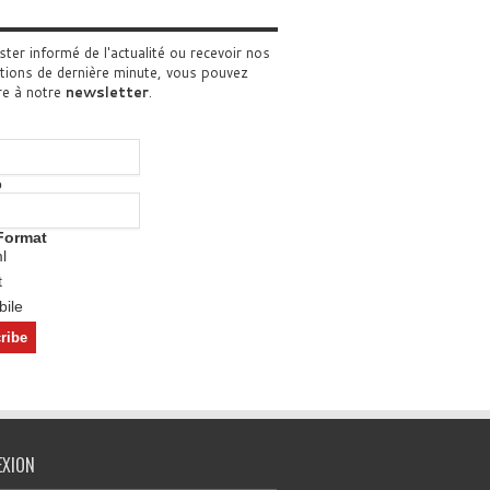
ster informé de l'actualité ou recevoir nos
tions de dernière minute, vous pouvez
re à notre
newsletter
.
o
Format
l
t
ile
EXION