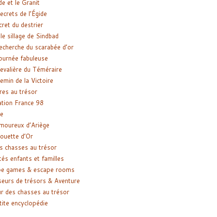
de et le Granit
ecrets de l’Égide
cret du destrier
le sillage de Sindbad
recherche du scarabée d’or
ournée fabuleuse
evalière du Téméraire
emin de la Victoire
res au trésor
tion France 98
e
moureux d’Ariège
ouette d’Or
s chasses au trésor
tés enfants et familles
pe games & escape rooms
eurs de trésors & Aventure
r des chasses au trésor
tite encyclopédie