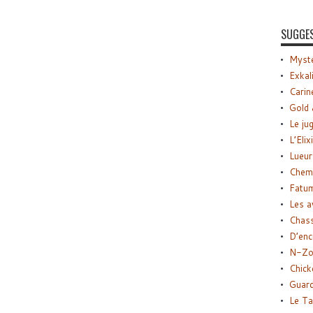
SUGGE
Myste
Exkal
Carin
Gold 
Le ju
L’Elix
Lueur
Chemi
Fatu
Les a
Chas
D’enc
N-Zo
Chick
Guard
Le Ta