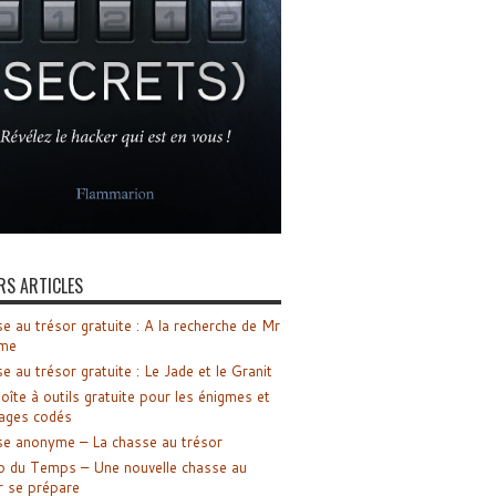
RS ARTICLES
e au trésor gratuite : A la recherche de Mr
me
e au trésor gratuite : Le Jade et le Granit
oîte à outils gratuite pour les énigmes et
ages codés
e anonyme – La chasse au trésor
o du Temps – Une nouvelle chasse au
r se prépare