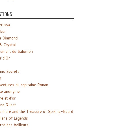
STIONS
riosa
ibur
e Diamond
& Crystal
gement de Salomon
ir d’Or
ns Secrets
m
ventures du capitaine Ronan
se anonyme
re et d’or
ne Quest
enhare and the Treasure of Spiking-Beard
ians of Legends
rot des Veilleurs