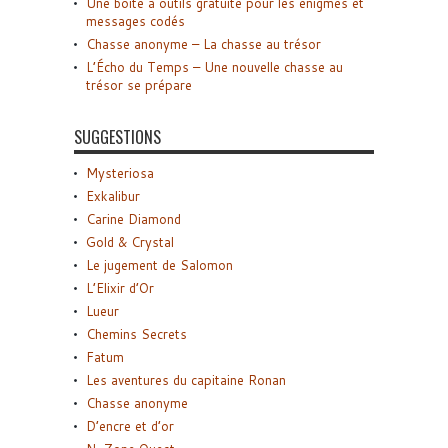
Une boîte à outils gratuite pour les énigmes et
messages codés
Chasse anonyme – La chasse au trésor
L’Écho du Temps – Une nouvelle chasse au
trésor se prépare
SUGGESTIONS
Mysteriosa
Exkalibur
Carine Diamond
Gold & Crystal
Le jugement de Salomon
L’Elixir d’Or
Lueur
Chemins Secrets
Fatum
Les aventures du capitaine Ronan
Chasse anonyme
D’encre et d’or