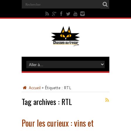
Accueil
»
Étiquette :
RTL
Tag archives :
RTL
Pour les curieux : vins et