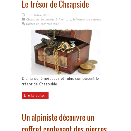
Le trésor de Cheapside
11 octobre 2013
Chasseurs de trésors & Aventure
,
Information express
Laisser un commentaire
Diamants, émeraudes et rubis composent le
trésor de Cheapside
Lire la suite...
Un alpiniste découvre un
coffret contenant des pierres