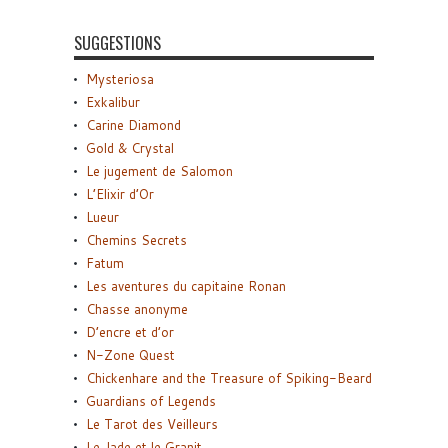
SUGGESTIONS
Mysteriosa
Exkalibur
Carine Diamond
Gold & Crystal
Le jugement de Salomon
L’Elixir d’Or
Lueur
Chemins Secrets
Fatum
Les aventures du capitaine Ronan
Chasse anonyme
D’encre et d’or
N-Zone Quest
Chickenhare and the Treasure of Spiking-Beard
Guardians of Legends
Le Tarot des Veilleurs
Le Jade et le Granit