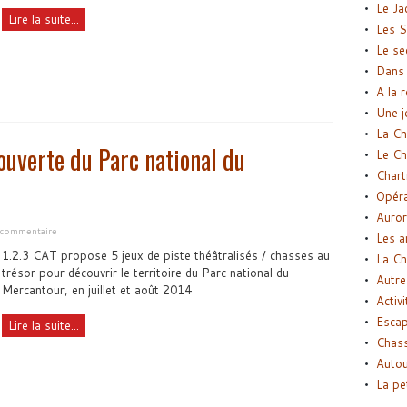
Le Ja
Lire la suite...
Les S
Le se
Dans 
A la 
Une j
La Ch
ouverte du Parc national du
Le Ch
Chart
Opéra
Auror
n commentaire
Les a
1.2.3 CAT propose 5 jeux de piste théâtralisés / chasses au
La Ch
trésor pour découvrir le territoire du Parc national du
Autre
Mercantour, en juillet et août 2014
Activi
Esca
Lire la suite...
Chass
Autou
La pe