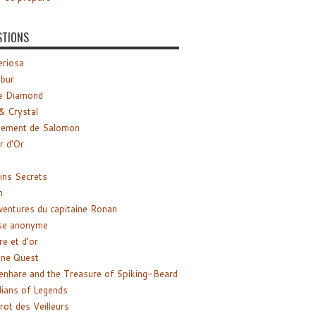
STIONS
riosa
ibur
e Diamond
& Crystal
gement de Salomon
ir d’Or
ns Secrets
m
ventures du capitaine Ronan
se anonyme
re et d’or
ne Quest
enhare and the Treasure of Spiking-Beard
ians of Legends
rot des Veilleurs