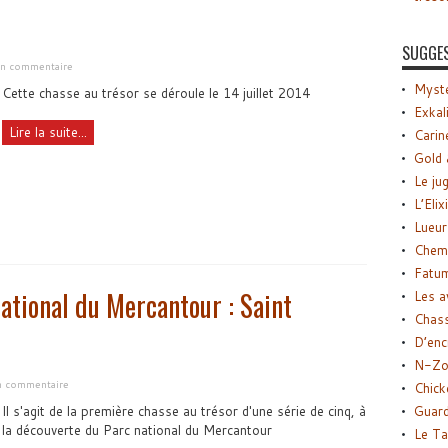
SUGGE
 un commentaire
Myste
Cette chasse au trésor se déroule le 14 juillet 2014
Exkal
Lire la suite...
Carin
Gold 
Le ju
L’Elix
Lueur
Chemi
Fatu
ational du Mercantour : Saint
Les a
Chas
D’enc
N-Zo
un commentaire
Chick
Il s'agit de la première chasse au trésor d'une série de cinq, à
Guard
la découverte du Parc national du Mercantour
Le Ta