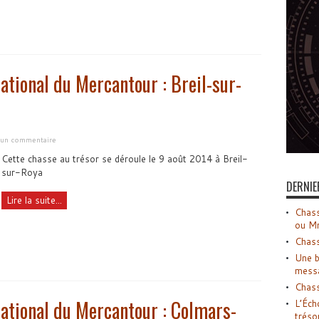
ational du Mercantour : Breil-sur-
r un commentaire
Cette chasse au trésor se déroule le 9 août 2014 à Breil-
sur-Roya
DERNIE
Lire la suite...
Chass
ou M
Chass
Une b
mess
Chass
national du Mercantour : Colmars-
L’Éch
tréso