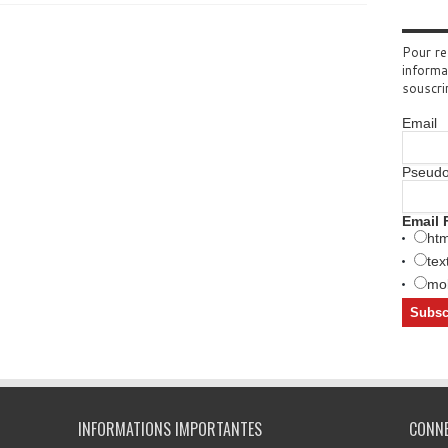
Pour re
informa
souscri
Email
Pseud
Email 
htm
tex
mob
INFORMATIONS IMPORTANTES
CONN