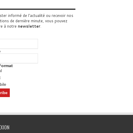
ster informé de l'actualité ou recevoir nos
tions de dernière minute, vous pouvez
re à notre
newsletter
.
o
Format
l
t
ile
EXION