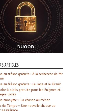
RS ARTICLES
e au trésor gratuite : A la recherche de Mr
me
e au trésor gratuite : Le Jade et le Granit
oîte à outils gratuite pour les énigmes et
ages codés
e anonyme – La chasse au trésor
o du Temps – Une nouvelle chasse au
r se prépare