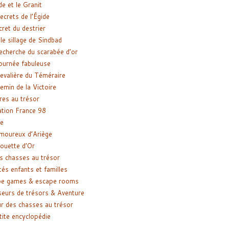
de et le Granit
ecrets de l’Égide
cret du destrier
le sillage de Sindbad
recherche du scarabée d’or
ournée fabuleuse
evalière du Téméraire
emin de la Victoire
res au trésor
tion France 98
e
moureux d’Ariège
ouette d’Or
s chasses au trésor
tés enfants et familles
pe games & escape rooms
eurs de trésors & Aventure
r des chasses au trésor
tite encyclopédie