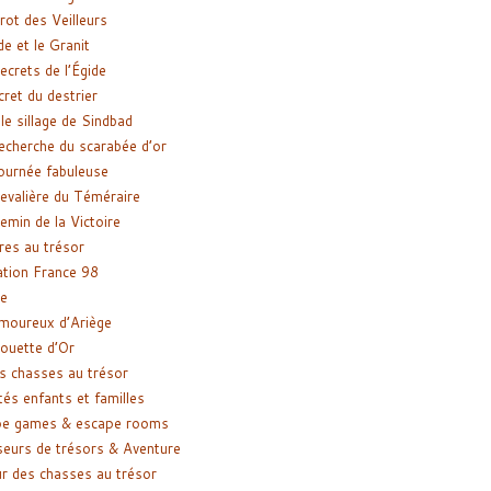
rot des Veilleurs
de et le Granit
ecrets de l’Égide
cret du destrier
le sillage de Sindbad
recherche du scarabée d’or
ournée fabuleuse
evalière du Téméraire
emin de la Victoire
res au trésor
tion France 98
e
moureux d’Ariège
ouette d’Or
s chasses au trésor
tés enfants et familles
pe games & escape rooms
eurs de trésors & Aventure
r des chasses au trésor