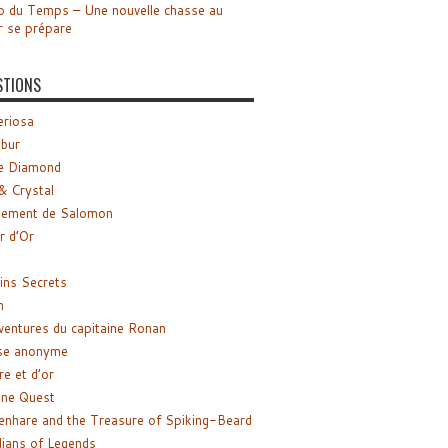
o du Temps – Une nouvelle chasse au
r se prépare
STIONS
riosa
ibur
e Diamond
& Crystal
gement de Salomon
ir d’Or
ns Secrets
m
ventures du capitaine Ronan
se anonyme
re et d’or
ne Quest
enhare and the Treasure of Spiking-Beard
ians of Legends