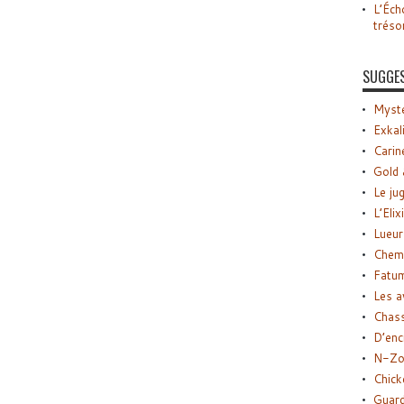
L’Éch
tréso
SUGGE
Myste
Exkal
Carin
Gold 
Le ju
L’Elix
Lueur
Chemi
Fatu
Les a
Chas
D’enc
N-Zo
Chick
Guard