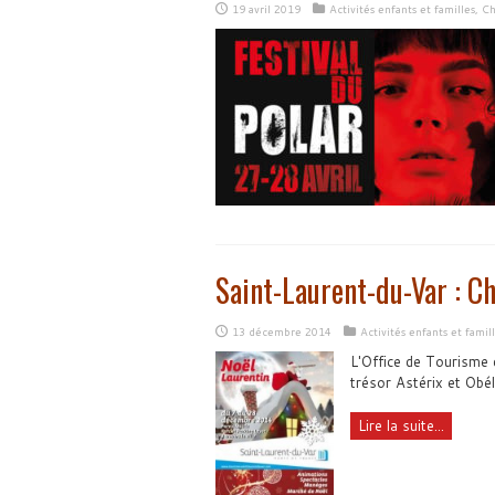
19 avril 2019
Activités enfants et familles
,
Ch
Saint-Laurent-du-Var : Ch
13 décembre 2014
Activités enfants et famil
L'Office de Tourisme 
trésor Astérix et Obél
Lire la suite...