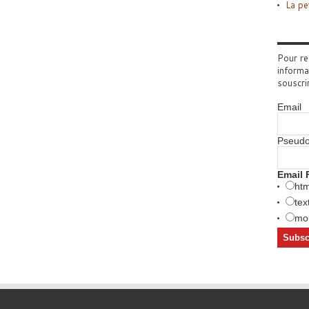
La pe
Pour re
informa
souscri
Email
Pseud
Email 
htm
tex
mob