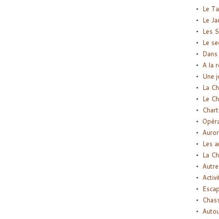
Le Ta
Le Ja
Les S
Le se
Dans 
A la 
Une j
La Ch
Le Ch
Chart
Opéra
Auror
Les a
La Ch
Autre
Activi
Esca
Chass
Autou