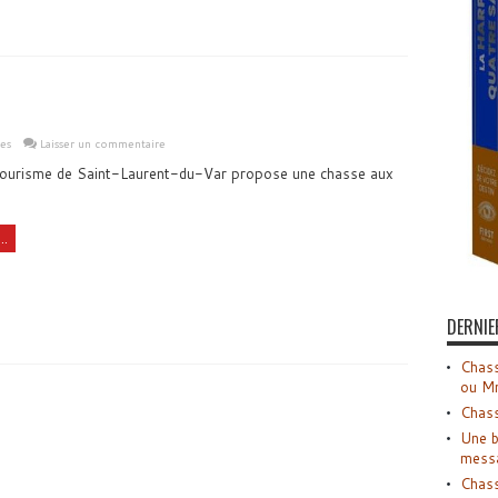
les
Laisser un commentaire
Tourisme de Saint-Laurent-du-Var propose une chasse aux
..
DERNIE
Chass
ou M
Chass
Une b
mess
Chass