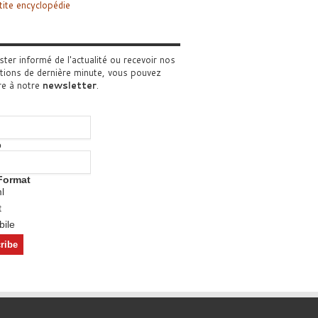
tite encyclopédie
ster informé de l'actualité ou recevoir nos
tions de dernière minute, vous pouvez
re à notre
newsletter
.
o
Format
l
t
ile