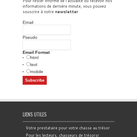
Pour rester informé de l'actualité ou recevoir nos
informations de dernière minute, vous pouvez
souscrire à notre
newsletter
.
Email
Pseudo
Email Format
html
text
mobile
LIENS UTILES
Votre prestataire pour votre chasse au trésor
Pour les lecteurs, chasseurs de trésorsr