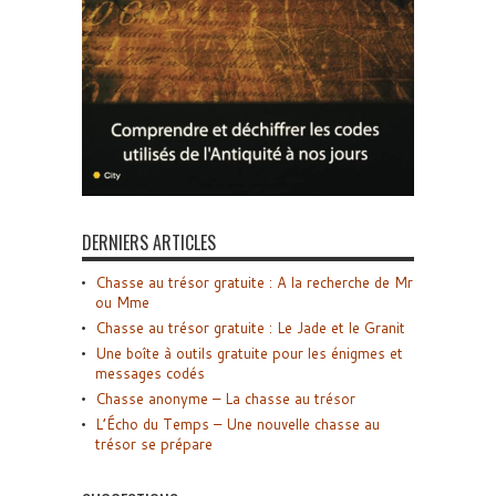
DERNIERS ARTICLES
Chasse au trésor gratuite : A la recherche de Mr
ou Mme
Chasse au trésor gratuite : Le Jade et le Granit
Une boîte à outils gratuite pour les énigmes et
messages codés
Chasse anonyme – La chasse au trésor
L’Écho du Temps – Une nouvelle chasse au
trésor se prépare