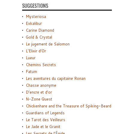
SUGGESTIONS
Mysteriosa
Exkalibur
Carine Diamond
Gold & Crystal
Le jugement de Salomon
L’Elixir d’Or
Lueur
Chemins Secrets
Fatum
Les aventures du capitaine Ronan
Chasse anonyme
D’encre et d’or
N-Zone Quest
Chickenhare and the Treasure of Spiking-Beard
Guardians of Legends
Le Tarot des Veilleurs
Le Jade et le Granit
Les Secrets de l’Égide