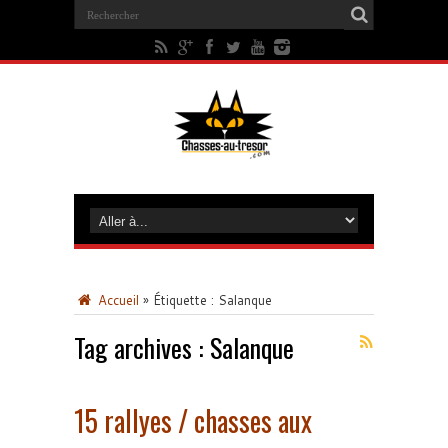
Accueil
»
Étiquette :
Salanque
Tag archives :
Salanque
15 rallyes / chasses aux