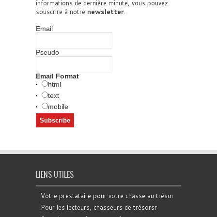
informations de dernière minute, vous pouvez
souscrire à notre
newsletter
.
Email
Pseudo
Email Format
html
text
mobile
LIENS UTILES
Votre prestataire pour votre chasse au trésor
Pour les lecteurs, chasseurs de trésorsr