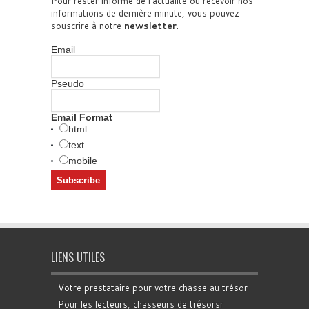
Pour rester informé de l'actualité ou recevoir nos
informations de dernière minute, vous pouvez
souscrire à notre
newsletter
.
Email
Pseudo
Email Format
html
text
mobile
LIENS UTILES
Votre prestataire pour votre chasse au trésor
Pour les lecteurs, chasseurs de trésorsr