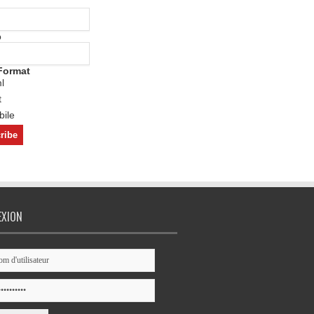
o
Format
l
t
ile
EXION