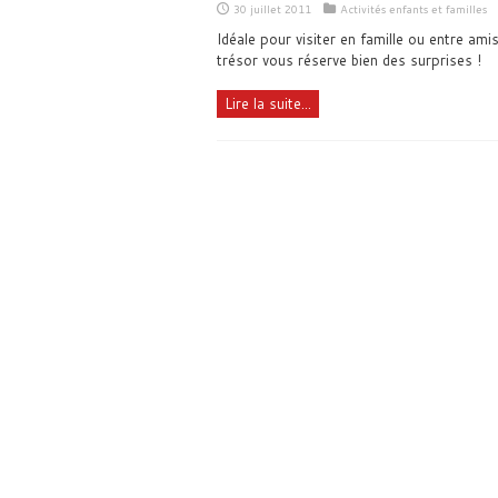
30 juillet 2011
Activités enfants et familles
Idéale pour visiter en famille ou entre ami
trésor vous réserve bien des surprises !
Lire la suite...