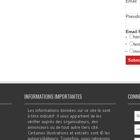
Email
Pseud
Email 
htm
tex
mob
INFORMATIONS IMPORTANTES
CONN
Les informations données sur ce site le sont
à titre indicatif. Il vous appartient de les
vérifier auprès des organisateurs, des
annonceurs ou de tout autre tiers cité.
Certaines illustrations et extraits sont © les
auteurs/éditeurs. Toutefois, nous retirerons