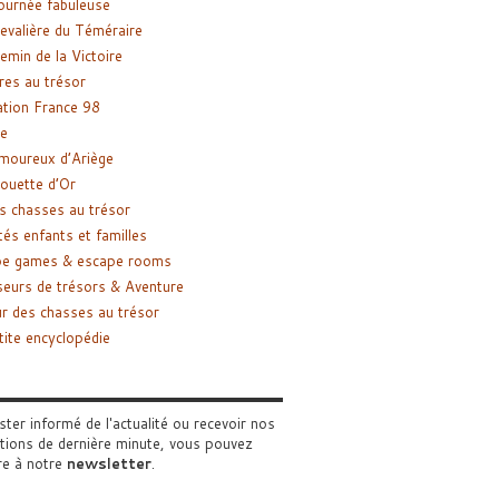
ournée fabuleuse
evalière du Téméraire
emin de la Victoire
res au trésor
tion France 98
e
moureux d’Ariège
ouette d’Or
s chasses au trésor
tés enfants et familles
pe games & escape rooms
eurs de trésors & Aventure
r des chasses au trésor
tite encyclopédie
ster informé de l'actualité ou recevoir nos
tions de dernière minute, vous pouvez
re à notre
newsletter
.