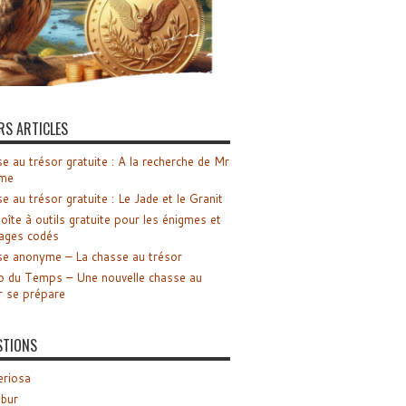
RS ARTICLES
e au trésor gratuite : A la recherche de Mr
me
e au trésor gratuite : Le Jade et le Granit
oîte à outils gratuite pour les énigmes et
ages codés
e anonyme – La chasse au trésor
o du Temps – Une nouvelle chasse au
r se prépare
STIONS
riosa
ibur