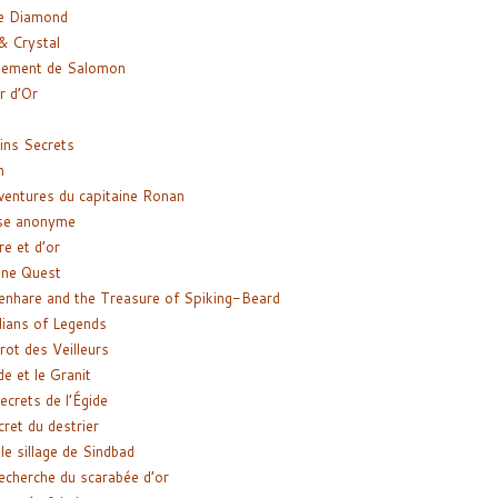
e Diamond
& Crystal
gement de Salomon
ir d’Or
ns Secrets
m
ventures du capitaine Ronan
se anonyme
re et d’or
ne Quest
enhare and the Treasure of Spiking-Beard
ians of Legends
rot des Veilleurs
de et le Granit
ecrets de l’Égide
cret du destrier
le sillage de Sindbad
recherche du scarabée d’or