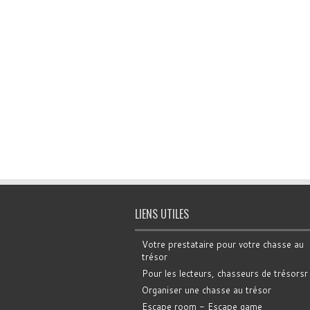
LIENS UTILES
Votre prestataire pour votre chasse au
trésor
Pour les lecteurs, chasseurs de trésorsr
Organiser une chasse au trésor
Escape room - Escape game