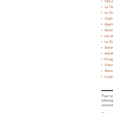
Une j
La Ch
Le Ch
Chart
Opéra
Auror
Les a
La Ch
Autre
Activi
Esca
Chass
Autou
La pe
Pour re
informa
souscri