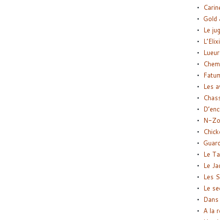
Carin
Gold 
Le ju
L’Elix
Lueur
Chemi
Fatu
Les a
Chas
D’enc
N-Zo
Chick
Guard
Le Ta
Le Ja
Les S
Le se
Dans 
A la 