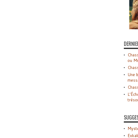
DERNIE
Chass
ou M
Chass
Une b
mess
Chass
L’Éch
tréso
SUGGE
Myste
Exkal