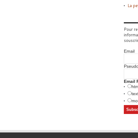
La pe
Pour re
informa
souscri
Email
Pseud
Email 
htm
tex
mob