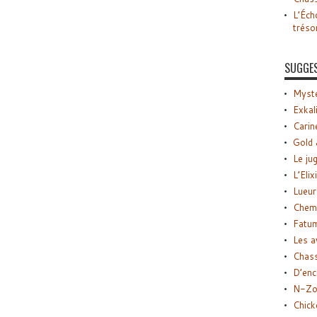
L’Éch
tréso
SUGGE
Myste
Exkal
Carin
Gold 
Le ju
L’Elix
Lueur
Chemi
Fatu
Les a
Chas
D’enc
N-Zo
Chick