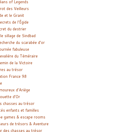
ians of Legends
rot des Veilleurs
de et le Granit
ecrets de l’Égide
cret du destrier
le sillage de Sindbad
recherche du scarabée d’or
ournée fabuleuse
evalière du Téméraire
emin de la Victoire
res au trésor
tion France 98
e
moureux d’Ariège
ouette d’Or
s chasses au trésor
tés enfants et familles
pe games & escape rooms
eurs de trésors & Aventure
r des chasses au trésor