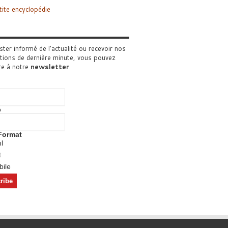
tite encyclopédie
ster informé de l'actualité ou recevoir nos
tions de dernière minute, vous pouvez
re à notre
newsletter
.
o
Format
l
t
ile