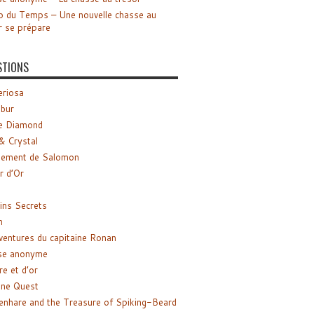
o du Temps – Une nouvelle chasse au
r se prépare
STIONS
riosa
ibur
e Diamond
& Crystal
gement de Salomon
ir d’Or
ns Secrets
m
ventures du capitaine Ronan
se anonyme
re et d’or
ne Quest
enhare and the Treasure of Spiking-Beard