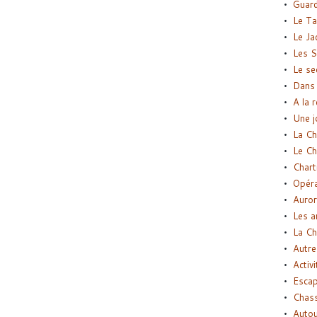
Guard
Le Ta
Le Ja
Les S
Le se
Dans 
A la 
Une j
La Ch
Le Ch
Chart
Opéra
Auror
Les a
La Ch
Autre
Activi
Esca
Chass
Autou