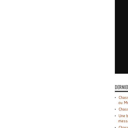
DERNIE
Chass
ou M
Chass
Une b
mess
Chass