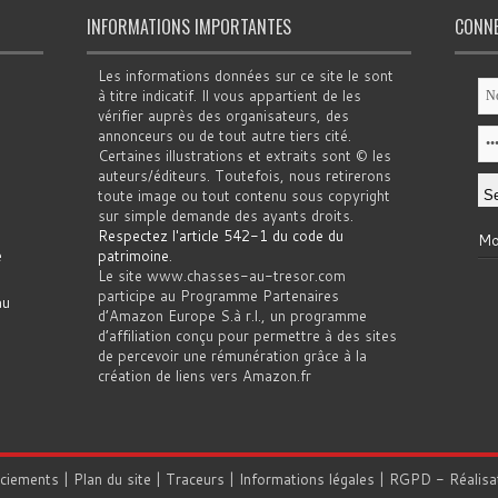
INFORMATIONS IMPORTANTES
CONN
Les informations données sur ce site le sont
à titre indicatif. Il vous appartient de les
vérifier auprès des organisateurs, des
annonceurs ou de tout autre tiers cité.
Certaines illustrations et extraits sont © les
auteurs/éditeurs. Toutefois, nous retirerons
toute image ou tout contenu sous copyright
sur simple demande des ayants droits.
Respectez l'article 542-1 du code du
Mo
e
patrimoine
.
Le site www.chasses-au-tresor.com
participe au Programme Partenaires
au
d’Amazon Europe S.à r.l., un programme
d’affiliation conçu pour permettre à des sites
de percevoir une rémunération grâce à la
création de liens vers Amazon.fr
rciements
|
Plan du site
|
Traceurs
|
Informations légales
|
RGPD
- Réalisa