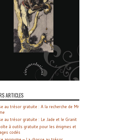
RS ARTICLES
e au trésor gratuite : A la recherche de Mr
me
e au trésor gratuite : Le Jade et le Granit
oîte à outils gratuite pour les énigmes et
ages codés
e anonyme – La chasse au trésor