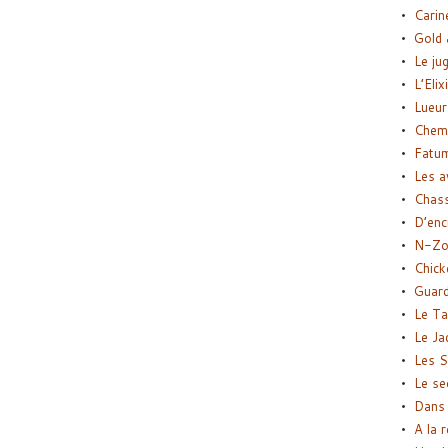
Carin
Gold 
Le ju
L’Elix
Lueur
Chemi
Fatu
Les a
Chas
D’enc
N-Zo
Chick
Guard
Le Ta
Le Ja
Les S
Le se
Dans 
A la 