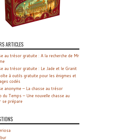
RS ARTICLES
e au trésor gratuite : A la recherche de Mr
me
e au trésor gratuite : Le Jade et le Granit
oîte à outils gratuite pour les énigmes et
ages codés
e anonyme – La chasse au trésor
o du Temps – Une nouvelle chasse au
r se prépare
STIONS
riosa
ibur