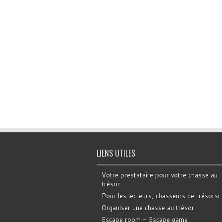
LIENS UTILES
Votre prestataire pour votre chasse au
trésor
Pour les lecteurs, chasseurs de trésorsr
Organiser une chasse au trésor
Escape room - Escape game