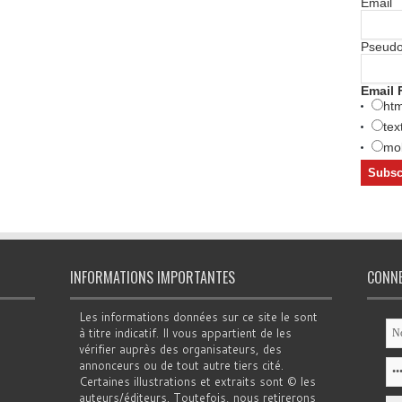
Email
Pseud
Email 
htm
tex
mob
INFORMATIONS IMPORTANTES
CONN
Les informations données sur ce site le sont
à titre indicatif. Il vous appartient de les
vérifier auprès des organisateurs, des
annonceurs ou de tout autre tiers cité.
Certaines illustrations et extraits sont © les
auteurs/éditeurs. Toutefois, nous retirerons