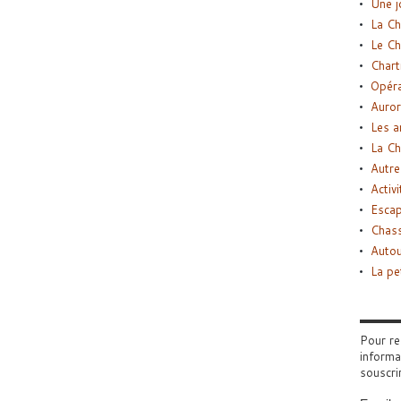
Une j
La Ch
Le Ch
Chart
Opéra
Auror
Les a
La Ch
Autre
Activi
Esca
Chass
Autou
La pe
Pour re
informa
souscri