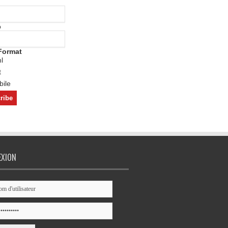
o
Format
l
t
ile
EXION