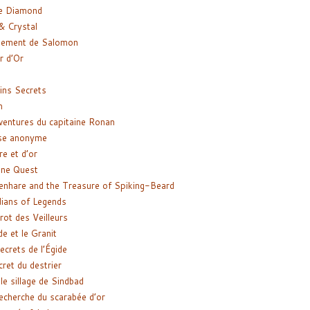
e Diamond
& Crystal
gement de Salomon
ir d’Or
ns Secrets
m
ventures du capitaine Ronan
se anonyme
re et d’or
ne Quest
enhare and the Treasure of Spiking-Beard
ians of Legends
rot des Veilleurs
de et le Granit
ecrets de l’Égide
cret du destrier
le sillage de Sindbad
recherche du scarabée d’or