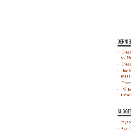
DERNIE
Chass
ou M
Chass
Une b
mess
Chass
L’Éch
tréso
SUGGE
Myste
Exkal