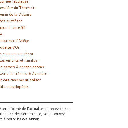
ournée fabuleuse
evalière du Téméraire
emin de la Victoire
res au trésor
tion France 98
e
moureux d’Ariège
ouette d’Or
s chasses au trésor
tés enfants et familles
pe games & escape rooms
eurs de trésors & Aventure
r des chasses au trésor
tite encyclopédie
ster informé de l'actualité ou recevoir nos
tions de dernière minute, vous pouvez
re à notre
newsletter
.