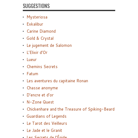
SUGGESTIONS
Mysteriosa
Exkalibur
Carine Diamond
Gold & Crystal
Le jugement de Salomon
L’Elixir d’Or
Lueur
Chemins Secrets
Fatum
Les aventures du capitaine Ronan
Chasse anonyme
D’encre et d’or
N-Zone Quest
Chickenhare and the Treasure of Spiking-Beard
Guardians of Legends
Le Tarot des Veilleurs
Le Jade et le Granit
Les Secrets de l’Égide