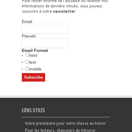
Pour rester informé de l'actualité ou recevoir nos
informations de dernière minute, vous pouvez
souscrire à notre
newsletter
.
Email
Pseudo
Email Format
html
text
mobile
LIENS UTILES
Votre prestataire pour votre chasse au trésor
Pour les lecteurs, chasseurs de trésorsr