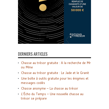
DERNIERS ARTICLES
Chasse au trésor gratuite : A la recherche de Mr
ou Mme
Chasse au trésor gratuite : Le Jade et le Granit
Une boîte à outils gratuite pour les énigmes et
messages codés
Chasse anonyme – La chasse au trésor
L’Écho du Temps – Une nouvelle chasse au
trésor se prépare