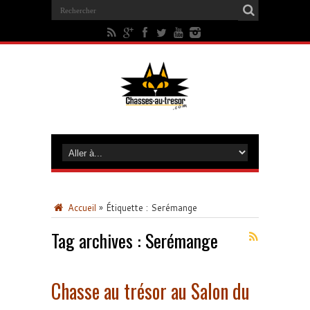
Accueil
»
Étiquette :
Serémange
Tag archives :
Serémange
Chasse au trésor au Salon du