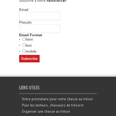
souscrire à notre
newsletter
.
Email
Pseudo
Email Format
html
text
mobile
LIENS UTILES
Votre prestataire pour votre chasse au trésor
Pour les lecteurs, chasseurs de trésorsr
Organiser une chasse au trésor