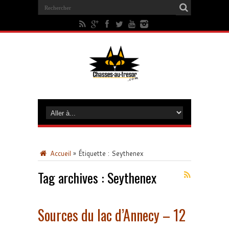
Accueil
»
Étiquette :
Seythenex
Tag archives :
Seythenex
Sources du lac d’Annecy – 12